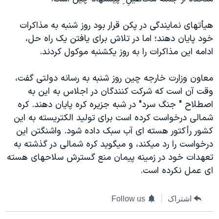
دنبال کنید
مستندها
فرهنگ و زندگی
هيأتهای نمايندگی در پکن قرار بود روز شنبه به مذاکرات
حقوق شهروندی
انتخابات ریاست جمهوری آمریکا ۲۰۲۴
خود پايان دهند؛ اما در تلاش برای يافتن يک راه حل،
اقتصادی
حمله جمهوری اسلامی به اسرائیل
ادامه اين مذاکرات را به روز يکشنبه موکول کردند.
رمز مهسا
علم و فناوری
زبانهای مختلف
معاون وزارت خارجه چين روز شنبه به رسانه دولتی گفت،
اسرائیل در جنگ
ورزش زنان در ایران
وقت آن است که شرکت کنندگان در اجلاس به اين به
گالری عکس
اعتراضات زن، زندگی، آزادی
اصطلاح " جنگ سرد" در شبه جزيره کره پايان دهند. کره
آرشیو پخش زنده
مجموعه مستندهای دادخواهی
شمالی درخواست کرده است برای توليد الکتريسته به اين
کشور رأکتور هسته ای آب سبک داده شود. واشنگتن اين
تریبونال مردمی آبان ۹۸
درخواست را رد ميکند، و ميگويد کره شمالی در گذشته به
دادگاه حمید نوری
تعهدات خود در زمينه پيمان منع گسترش سلاحهای هسته
چهل سال گروگان‌گیری
ای عمل نکرده است.
قانون شفافیت دارائی کادر رهبری ایران
اشتراک
Follow us
اعتراضات مردمی آبان ۹۸