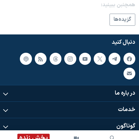
اسرائیل در جنگ
همچنبن ببینید:
نرگس محمدی برنده جایزه نوبل صلح
گزيده‌ها
همایش محافظه‌کاران آمریکا «سی‌پک»
صفحه‌های ویژه
دنبال کنید
سفر پرزیدنت ترامپ به چین
در باره ما
خدمات
گوناگون
پخش زنده