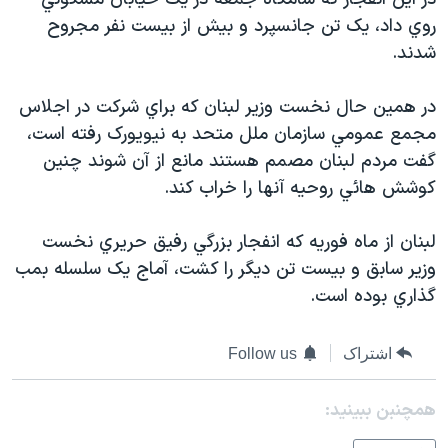
دنبال کنید
مستندها
فرهنگ و زندگی
روي داد، يک تن جانسپرد و بيش از بيست نفر مجروح
شدند.
حقوق شهروندی
انتخابات ریاست جمهوری آمریکا ۲۰۲۴
اقتصادی
حمله جمهوری اسلامی به اسرائیل
در همين حال نخست وزير لبنان که براي شرکت در اجلاس
رمز مهسا
علم و فناوری
مجمع عمومي سازمان ملل متحد به نيويورک رفته است،
زبانهای مختلف
گفت مردم لبنان مصمم هستند مانع از آن شوند چنين
اسرائیل در جنگ
ورزش زنان در ایران
کوشش هائي روحيه آنها را خراب کند.
گالری عکس
اعتراضات زن، زندگی، آزادی
آرشیو پخش زنده
مجموعه مستندهای دادخواهی
لبنان از ماه فوريه که انفجار بزرگي رفيق حريري نخست
وزير سابق و بيست تن ديگر را کشت، آماج يک سلسله بمب
تریبونال مردمی آبان ۹۸
گذاري بوده است.
دادگاه حمید نوری
چهل سال گروگان‌گیری
اشتراک
Follow us
قانون شفافیت دارائی کادر رهبری ایران
همچنبن ببینید:
اعتراضات مردمی آبان ۹۸