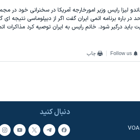
ندو ليزا رايس وزير امورخارجه آمريکا در سخنرانی خود در مج
 در باره برنامه اتمی ايران گفت اگر از ديپلوماسی نتيجه ای گ
 بايد درگير شود. خانم رايس به ايران توصيه کرد مذاکرات اتمی 
Follow us
چاپ
دنبال کنید