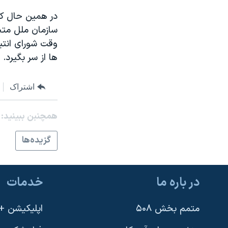
مستندها
فرهنگ و زندگی
در همين حال کا
حقوق شهروندی
انتخابات ریاست جمهوری آمریکا ۲۰۲۴
سازمان ملل متحد
اقتصادی
حمله جمهوری اسلامی به اسرائیل
وقت شورای انتيت
ها از سر بگيرد.
رمز مهسا
علم و فناوری
اسرائیل در جنگ
ورزش زنان در ایران
اشتراک
گالری عکس
اعتراضات زن، زندگی، آزادی
آرشیو پخش زنده
مجموعه مستندهای دادخواهی
همچنبن ببینید:
تریبونال مردمی آبان ۹۸
گزيده‌ها
دادگاه حمید نوری
چهل سال گروگان‌گیری
در باره ما
خدمات
قانون شفافیت دارائی کادر رهبری ایران
اعتراضات مردمی آبان ۹۸
متمم بخش ۵۰۸
اپلیکیشن +VOA
اسرائیل در جنگ