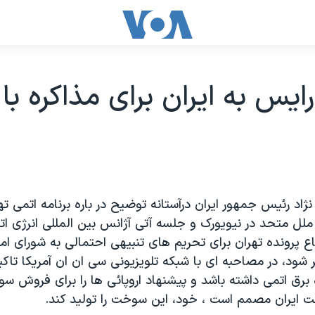
يس به ايران برای مذاکره با ا
د رئيس جمهور ايران درآستانه توضيح در باره برنامه اتمی ت
لل متحد در نيويورک و جلسه آتی آژانس بين المللی انرژی ات
اع پرونده تهران برای تحريم های تنبيهی احتمالی به شورای ام
ود، در مصاحبه ای با شبکه تلويزيونی سی ان ان آمريکا تاکيد
 برق اتمی داشته باشد و پيشنهاد اروپائی ها را برای فروش س
فت ايران مصمم است ، خود، اين سوخت را توليد کند.