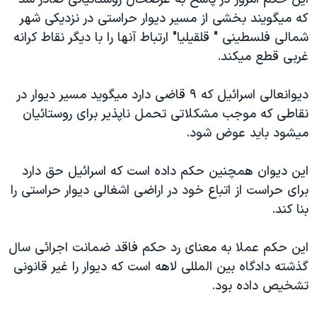
دنبال کنید
مستندها
فرهنگ و زندگی
که ميگويند بخشی از مسير ديوار حراستی در نزديکی شهر
شمالی فلسطينی " قلقيليا" ارتباط آنها را با ديگر نقاط کرانه
حقوق شهروندی
انتخابات ریاست جمهوری آمریکا ۲۰۲۴
غربی قطع ميکند.
اقتصادی
حمله جمهوری اسلامی به اسرائیل
رمز مهسا
علم و فناوری
ديوانعالی اسرائيل که ۹ قاضی دارد ميگويد مسير ديوار در
زبانهای مختلف
نقاطی که موجب مشکلاتی تحمل ناپذير برای روستائيان
اسرائیل در جنگ
ورزش زنان در ایران
ميشود بايد عوض شود.
گالری عکس
اعتراضات زن، زندگی، آزادی
آرشیو پخش زنده
مجموعه مستندهای دادخواهی
اين ديوان همچنين حکم داده است که اسرائيل حق دارد
برای حراست از اتباع خود در اراضی اشغالی ديوار حراستی را
تریبونال مردمی آبان ۹۸
بنا کند.
دادگاه حمید نوری
چهل سال گروگان‌گیری
اين حکم عملا به معنای رد حکم فاقد ضمانت اجرائی سال
گذشته دادگاه بين المللی لاهه است که ديوار را غير قانونی
قانون شفافیت دارائی کادر رهبری ایران
تشخيص داده بود.
اعتراضات مردمی آبان ۹۸