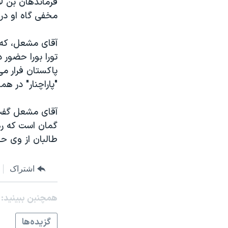
فرماندهان بن لاد
مستندها
فرهنگ و زندگی
مخفی گاه او در 
حقوق شهروندی
انتخابات ریاست جمهوری آمریکا ۲۰۲۴
اقتصادی
حمله جمهوری اسلامی به اسرائیل
تورا بورا حضور 
رمز مهسا
علم و فناوری
پاکستان فرار می
اسرائیل در جنگ
ورزش زنان در ایران
"پاراچنار" در هم
گالری عکس
اعتراضات زن، زندگی، آزادی
آقای مشعل گفت ب
آرشیو پخش زنده
مجموعه مستندهای دادخواهی
گمان است که ره
تریبونال مردمی آبان ۹۸
طالبان از وی ح
دادگاه حمید نوری
چهل سال گروگان‌گیری
اشتراک
قانون شفافیت دارائی کادر رهبری ایران
همچنبن ببینید:
اعتراضات مردمی آبان ۹۸
گزيده‌ها
اسرائیل در جنگ