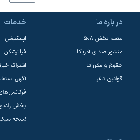
نرگس محمدی برنده جایزه نوبل صلح
همایش محافظه‌کاران آمریکا «سی‌پک»
در باره ما
خدمات
صفحه‌های ویژه
متمم بخش ۵۰۸
اپلیکیشن +VOA
سفر پرزیدنت ترامپ به چین
منشور صدای آمریکا
فیلترشکن
حقوق و مقررات
اشتراک خبرن
قوانین تالار
آگهی استخد
فرکانس‌های 
پخش رادیو
یادگیری زبان انگلیسی
نسخه سبک 
دنبال کنید