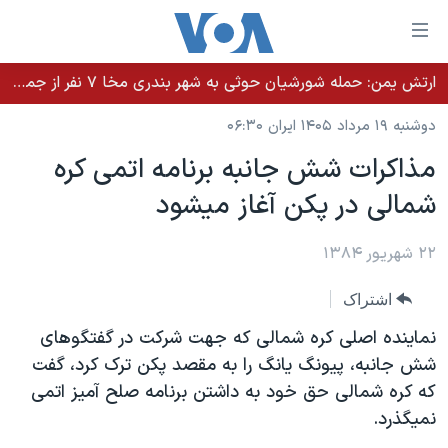
ینکهای
ابل
سترسی
ارتش یمن: حمله شورشیان حوثی به شهر بندری مخا ۷ نفر از جمله غیرنظامیان را کشت
خانه
هش
دوشنبه ۱۹ مرداد ۱۴۰۵ ایران ۰۶:۳۰
نسخه سبک وب‌سایت
ه
مذاکرات شش جانبه برنامه اتمی کره
حتوای
موضوع ها
شمالی در پکن آغاز ميشود
صلی
برنامه های تلویزیونی
ایران
هش
جدول برنامه ها
ه
۲۲ شهریور ۱۳۸۴
آمریکا
فحه
صفحه‌های ویژه
جهان
اشتراک
صلی
فرکانس‌های صدای آمریکا
ورزشی
جام جهانی ۲۰۲۶
هش
نماينده اصلی کره شمالی که جهت شرکت در گفتگوهای
پخش رادیویی
ه
گزیده‌ها
عملیات خشم حماسی
شش جانبه، پيونگ يانگ را به مقصد پکن ترک کرد، گفت
ستجو
که کره شمالی حق خود به داشتن برنامه صلح آميز اتمی
۲۵۰سالگی آمریکا
ویژه برنامه‌ها
یادگیری زبان انگلیسی
نميگذرد.
ویدیوها
بایگانی برنامه‌های تلویزیونی