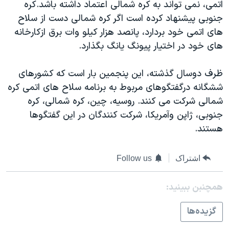
اسرائیل در جنگ
اتمی، نمی تواند به کره شمالی اعتماد داشته باشد.کره
جنوبی پيشنهاد کرده است اگر کره شمالی دست از سلاح
نرگس محمدی برنده جایزه نوبل صلح
های اتمی خود بردارد، پانصد هزار کيلو وات برق ازکارخانه
همایش محافظه‌کاران آمریکا «سی‌پک»
های خود در اختيار پيونگ يانگ بگذارد.
صفحه‌های ویژه
ظرف دوسال گذشته، اين پنجمين بار است که کشورهای
سفر پرزیدنت ترامپ به چین
ششگانه درگفتگوهای مربوط به برنامه سلاح های اتمی کره
شمالی شرکت می کنند. روسيه، چين، کره شمالی، کره
جنوبی، ژاپن وآمريکا، شرکت کنندگان در اين گفتگوها
هستند.
اشتراک
Follow us
همچنبن ببینید:
گزيده‌ها