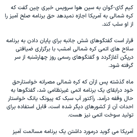
دنبال کنید
مستندها
فرهنگ و زندگی
کيم گای-گوان به سين هوا سرويس خبری چين گفت که
کره شمالی به آمريکا اجازه نميدهد حق برنامه صلح آميز را
حقوق شهروندی
انتخابات ریاست جمهوری آمریکا ۲۰۲۴
از او سلب کند.
اقتصادی
حمله جمهوری اسلامی به اسرائیل
رمز مهسا
علم و فناوری
قرار است گفتگوهای شش جانبه برای پايان دادن به برنامه
زبانهای مختلف
سلاح های اتمی کره شمالی امشب با برگزاری ضيافتی
اسرائیل در جنگ
ورزش زنان در ایران
درپکن آغازگردد و گفتگوهای رسمی روز چهارشنبه از سر
گالری عکس
اعتراضات زن، زندگی، آزادی
گرفته شود.
آرشیو پخش زنده
مجموعه مستندهای دادخواهی
ماه گذشته پس ازآن که کره شمالی مصرانه خواستارحق
تریبونال مردمی آبان ۹۸
خود درابقای يک برنامه اتمی غيرنظامی شد، گفتگوها به
دادگاه حمید نوری
حال وقفه درآمد. رآکتور آب سبک که پيونگ يانگ خواستار
چهل سال گروگان‌گیری
احداث آن از کشورهای ديگر شده است، قابل استفاده برای
توليد سوخت اتمی نيز هست.
قانون شفافیت دارائی کادر رهبری ایران
اعتراضات مردمی آبان ۹۸
آمريکا می گويد درمورد داشتن يک برنامه مسالمت آميز