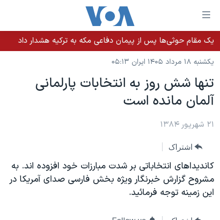
ینکهای
ابل
سترسی
یک مقام حوثی‌ها پس از پیمان دفاعی مکه به ترکیه هشدار داد
خانه
هش
یکشنبه ۱۸ مرداد ۱۴۰۵ ایران ۰۵:۱۳
نسخه سبک وب‌سایت
ه
تنها شش روز به انتخابات پارلمانی
حتوای
موضوع ها
آلمان مانده است
صلی
برنامه های تلویزیونی
ایران
هش
جدول برنامه ها
ه
۲۱ شهریور ۱۳۸۴
آمریکا
فحه
صفحه‌های ویژه
جهان
اشتراک
صلی
فرکانس‌های صدای آمریکا
ورزشی
جام جهانی ۲۰۲۶
هش
کانديداهای انتخاباتی بر شدت مبارزات خود افزوده اند. به
پخش رادیویی
ه
گزیده‌ها
عملیات خشم حماسی
مشروح گزارش خبرنگار ويژه بخش فارسی صدای آمريکا در
ستجو
اين زمينه توجه فرمائيد.
۲۵۰سالگی آمریکا
ویژه برنامه‌ها
یادگیری زبان انگلیسی
ویدیوها
بایگانی برنامه‌های تلویزیونی