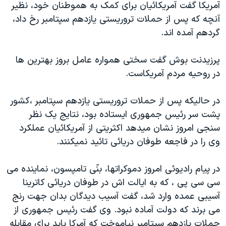
آمريکا گفت آمريکائيان برای کمک به هموطنان خود، نظير
دنبال کنید
مستندها
فرهنگ و زندگی
آنچه که پس از حملات تروريستی يازدهم سپتامبر رخ داد،
حقوق شهروندی
انتخابات ریاست جمهوری آمریکا ۲۰۲۴
گردهم آمده اند.
اقتصادی
حمله جمهوری اسلامی به اسرائیل
پرزيدنت بوش گفت سختی همواره عامل بروز بهترين ها
رمز مهسا
علم و فناوری
در روحيه مردم آمريکاست.
زبانهای مختلف
اسرائیل در جنگ
ورزش زنان در ایران
در حاليکه پس از حملات تروريستی يازدهم سپتامبر ،کشور
گالری عکس
اعتراضات زن، زندگی، آزادی
پشت سر رئيس جمهوری ايستاده بود، نتايج يک نظر
آرشیو پخش زنده
مجموعه مستندهای دادخواهی
سنجی امروز نشان ميدهد اکثريتی از آمريکائيان عملکرد
تریبونال مردمی آبان ۹۸
وی را در فاجعه طوفان دريائی تائيد نميکنند.
دادگاه حمید نوری
در پيام راديوئی امروز دموکراتها، بنّی تامپسون، نماينده می
چهل سال گروگان‌گیری
سی سی پی ، که به ايالت اش در طوفان دريائی کاترينا
قانون شفافیت دارائی کادر رهبری ایران
آسيبی عمده وارد شد، گفت آسيب ديدگان بدان جهت رنج
می برند که دولت آماده نبود. وی گفت رئيس جمهوری از
اعتراضات مردمی آبان ۹۸
حملات يازدهم سپتامبر نياموخت که آمرکا بايد برای مقابله