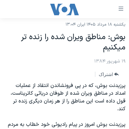
ینکهای
ابل
سترسی
یکشنبه ۱۸ مرداد ۱۴۰۵ ایران ۱۳:۰۴
خانه
هش
بوش: مناطق ويران شده را زنده تر
نسخه سبک وب‌سایت
ه
ميکنيم
حتوای
موضوع ها
صلی
۱۹ شهریور ۱۳۸۴
برنامه های تلویزیونی
ایران
هش
جدول برنامه ها
ه
آمریکا
اشتراک
فحه
صفحه‌های ویژه
جهان
پرزيدنت بوش، که در پی فرونشاندن انتقاد از عمليات
صلی
فرکانس‌های صدای آمریکا
امداد در مناطق ويران شده از طوفان دريائی کاتريناست،
ورزشی
جام جهانی ۲۰۲۶
هش
قول داده است اين مناطق را از هر زمان ديگری زنده تر
پخش رادیویی
ه
گزیده‌ها
عملیات خشم حماسی
کند.
ستجو
۲۵۰سالگی آمریکا
ویژه برنامه‌ها
یادگیری زبان انگلیسی
پرزيدنت بوش امروز در پيام راديوئی خود خطاب به مردم
ویدیوها
بایگانی برنامه‌های تلویزیونی