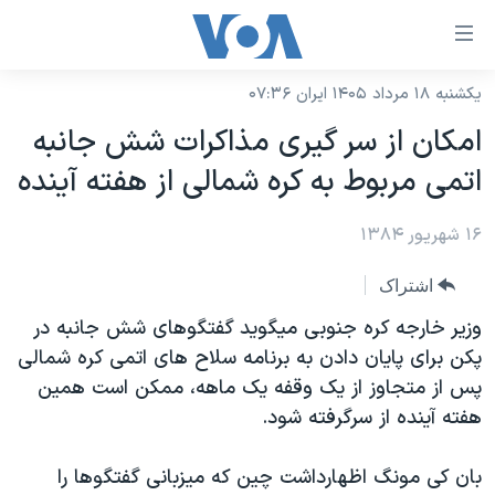
ینکهای
ابل
سترسی
یکشنبه ۱۸ مرداد ۱۴۰۵ ایران ۰۷:۳۶
خانه
هش
امکان از سر گيری مذاکرات شش جانبه
نسخه سبک وب‌سایت
ه
اتمی مربوط به کره شمالی از هفته آينده
حتوای
موضوع ها
صلی
۱۶ شهریور ۱۳۸۴
برنامه های تلویزیونی
ایران
هش
جدول برنامه ها
ه
آمریکا
اشتراک
فحه
صفحه‌های ویژه
جهان
وزير خارجه کره جنوبی ميگويد گفتگوهای شش جانبه در
صلی
فرکانس‌های صدای آمریکا
پکن برای پايان دادن به برنامه سلاح های اتمی کره شمالی
ورزشی
جام جهانی ۲۰۲۶
هش
پس از متجاوز از يک وقفه يک ماهه، ممکن است همين
پخش رادیویی
ه
گزیده‌ها
عملیات خشم حماسی
هفته آينده از سرگرفته شود.
ستجو
۲۵۰سالگی آمریکا
ویژه برنامه‌ها
یادگیری زبان انگلیسی
بان کی مونگ اظهارداشت چين که ميزبانی گفتگوها را
ویدیوها
بایگانی برنامه‌های تلویزیونی