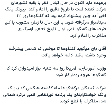
برعهده دارد اکنون در حال تبادل نظر با بقيه کشورهای
دنبال کنید
مستندها
فرهنگ و زندگی
شرکت کننده است تا تاريخ دقيق را اعلام کند. پيونگ يانگ
حقوق شهروندی
انتخابات ریاست جمهوری آمریکا ۲۰۲۴
اخيرأ به چين پيشنهاد کرده بود که گفتگوها روز ١٣
سپتامبراز سرگرفته شود. با اين حال تا زمان مشورت با کليه
اقتصادی
حمله جمهوری اسلامی به اسرائیل
طرف های گفتگو، نمی توان تاريخ قطعی ازسرگيری
رمز مهسا
علم و فناوری
مذاکرات را اعلام کرد.
زبانهای مختلف
اسرائیل در جنگ
ورزش زنان در ایران
آقای بان ميگويد گفتگوها تا موقعی که شانس پيشرفت
گالری عکس
اعتراضات زن، زندگی، آزادی
وجود داشته باشد ادامه خواهد يافت.
آرشیو پخش زنده
مجموعه مستندهای دادخواهی
تریبونال مردمی آبان ۹۸
وزارت امورخارجه آمريکا روز سه شنبه ابراز اميدواری کرد که
گفتگوها هرچه زودترآغاز شود.
دادگاه حمید نوری
چهل سال گروگان‌گیری
شرکت کنندگان درگفتگوها ماه گذشته هنگامی که پيونگ
قانون شفافیت دارائی کادر رهبری ایران
يانگ خواستارابقای يک برنامه غيرنظامی اتمی درکره شمالی
شد، مذاکرات را قطع کردند.
اعتراضات مردمی آبان ۹۸