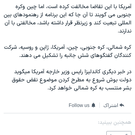
اسرائیل در جنگ
آمريکا با اين تقاضا مخالفت کرده است، اما چين وکره
نرگس محمدی برنده جایزه نوبل صلح
جنوبی می گويند تا آن جا که اين برنامه از رهنمودهای بين
المللی تبعيت کند و زيرنظر قرار داشته باشد، مخالفتی با آن
همایش محافظه‌کاران آمریکا «سی‌پک»
ندارند.
صفحه‌های ویژه
سفر پرزیدنت ترامپ به چین
کره شمالی، کره جنوبی، چين، آمريکا، ژاپن و روسيه، شرکت
کنندگان گفتگوهای شش جانبه را تشکيل می دهند.
در خبر ديگری کاندليزا رايس وزير خارجه آمريکا ميگويد
دولت بوش شروع به مطرح کردن موضوع نقض حقوق
بشر منتسب به کره شمالی خواهد کرد.
اشتراک
Follow us
همچنبن ببینید: