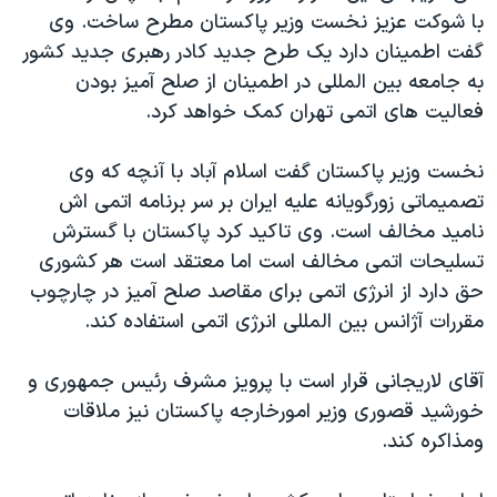
با شوکت عزيز نخست وزير پاکستان مطرح ساخت. وی
دنبال کنید
مستندها
فرهنگ و زندگی
گفت اطمينان دارد يک طرح جديد کادر رهبری جديد کشور
حقوق شهروندی
انتخابات ریاست جمهوری آمریکا ۲۰۲۴
به جامعه بين المللی در اطمينان از صلح آميز بودن
اقتصادی
حمله جمهوری اسلامی به اسرائیل
فعاليت های اتمی تهران کمک خواهد کرد.
رمز مهسا
علم و فناوری
زبانهای مختلف
نخست وزير پاکستان گفت اسلام آباد با آنچه که وی
اسرائیل در جنگ
ورزش زنان در ایران
تصميماتی زورگويانه عليه ايران بر سر برنامه اتمی اش
گالری عکس
اعتراضات زن، زندگی، آزادی
ناميد مخالف است. وی تاکيد کرد پاکستان با گسترش
تسليحات اتمی مخالف است اما معتقد است هر کشوری
آرشیو پخش زنده
مجموعه مستندهای دادخواهی
حق دارد از انرژی اتمی برای مقاصد صلح آميز در چارچوب
تریبونال مردمی آبان ۹۸
مقررات آژانس بين المللی انرژی اتمی استفاده کند.
دادگاه حمید نوری
آقای لاريجانی قرار است با پرويز مشرف رئيس جمهوری و
چهل سال گروگان‌گیری
خورشيد قصوری وزير امورخارجه پاکستان نيز ملاقات
قانون شفافیت دارائی کادر رهبری ایران
ومذاکره کند.
اعتراضات مردمی آبان ۹۸