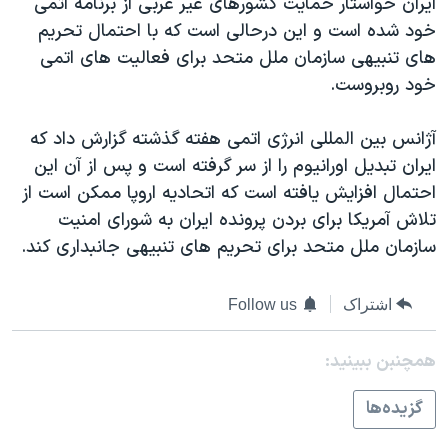
ايران خواستار حمايت کشورهای غير غربی از برنامه اتمی
اسرائیل در جنگ
خود شده است و اين درحالی است که با احتمال تحريم
نرگس محمدی برنده جایزه نوبل صلح
های تنبيهی سازمان ملل متحد برای فعاليت های اتمی
همایش محافظه‌کاران آمریکا «سی‌پک»
خود روبروست.
صفحه‌های ویژه
آژانس بين المللی انرژی اتمی هفته گذشته گزارش داد که
سفر پرزیدنت ترامپ به چین
ايران تبديل اورانيوم را از سر گرفته است و پس از آن اين
احتمال افزايش يافته است که اتحاديه اروپا ممکن است از
تلاش آمريکا برای بردن پرونده ايران به شورای امنيت
سازمان ملل متحد برای تحريم های تنبيهی جانبداری کند.
اشتراک
Follow us
همچنبن ببینید:
گزيده‌ها