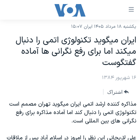
ینکهای
ابل
سترسی
یکشنبه ۱۸ مرداد ۱۴۰۵ ایران ۱۵:۰۷
خانه
هش
ايران ميگويد تکنولوژی اتمی را دنبال
نسخه سبک وب‌سایت
ه
ميکند اما برای رفع نگرانی ها آماده
حتوای
موضوع ها
گفتگوست
صلی
برنامه های تلویزیونی
ایران
هش
۱۶ شهریور ۱۳۸۴
جدول برنامه ها
ه
آمریکا
فحه
صفحه‌های ویژه
جهان
اشتراک
صلی
فرکانس‌های صدای آمریکا
ورزشی
جام جهانی ۲۰۲۶
مذاکره کننده ارشد اتمی ايران ميگويد تهران مصمم است
هش
پخش رادیویی
تکنولوژی اتمی را دنبال کند اما آماده مذاکره برای رفع
ه
گزیده‌ها
عملیات خشم حماسی
نگرانی های بين المللی است.
ستجو
۲۵۰سالگی آمریکا
ویژه برنامه‌ها
یادگیری زبان انگلیسی
ویدیوها
بایگانی برنامه‌های تلویزیونی
علی لاريجانی اين نظر را امروز در اسلام آباد پس از ملاقات