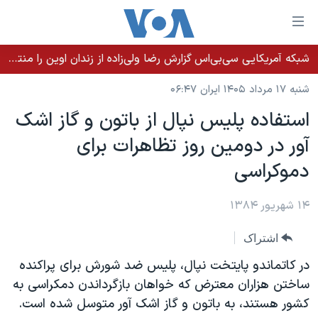
ینکهای
ابل
سترسی
شبکه آمریکایی سی‌بی‌‌اس گزارش رضا ولی‌زاده از زندان اوین را منتشر کرد؛ کامران حکمتی پیش از آغاز شیمی‌درمانی به زندان بازگردانده شد
خانه
هش
شنبه ۱۷ مرداد ۱۴۰۵ ایران ۰۶:۴۷
نسخه سبک وب‌سایت
ه
استفاده پليس نپال از باتون و گاز اشک
حتوای
موضوع ها
آور در دومين روز تظاهرات برای
صلی
برنامه های تلویزیونی
ایران
هش
دموکراسی
جدول برنامه ها
ه
آمریکا
فحه
صفحه‌های ویژه
۱۴ شهریور ۱۳۸۴
جهان
صلی
فرکانس‌های صدای آمریکا
ورزشی
جام جهانی ۲۰۲۶
هش
اشتراک
پخش رادیویی
ه
گزیده‌ها
عملیات خشم حماسی
در کاتماندو پايتخت نپال، پلیس ضد شورش برای پراکنده
ستجو
۲۵۰سالگی آمریکا
ویژه برنامه‌ها
ساختن هزاران معترض که خواهان بازگرداندن دمکراسی به
یادگیری زبان انگلیسی
کشور هستند، به باتون و گاز اشک آور متوسل شده است.
ویدیوها
بایگانی برنامه‌های تلویزیونی