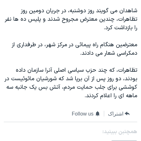
دنبال کنید
مستندها
فرهنگ و زندگی
شاهدان می گويند روز دوشنبه، در جريان دومين روز
حقوق شهروندی
انتخابات ریاست جمهوری آمریکا ۲۰۲۴
تظاهرات، چندين معترض مجروح شدند و پليس ده ها نفر
را بازداشت کرد.
اقتصادی
حمله جمهوری اسلامی به اسرائیل
رمز مهسا
علم و فناوری
معترضين هنگام راه پيمائی در مرکز شهر، در طرفداری از
زبانهای مختلف
اسرائیل در جنگ
ورزش زنان در ایران
دمکراسی شعار می دادند.
گالری عکس
اعتراضات زن، زندگی، آزادی
تظاهرات، که چند حزب سياسی اصلی آنرا سازمان داده
آرشیو پخش زنده
مجموعه مستندهای دادخواهی
بودند، دو روز پس از آن برپا شد که شورشيان مائوئيست در
تریبونال مردمی آبان ۹۸
کوششی برای جلب حمايت مردم، آتش بس يک جانبه سه
ماهه ای را اعلام کردند.
دادگاه حمید نوری
چهل سال گروگان‌گیری
اشتراک
Follow us
قانون شفافیت دارائی کادر رهبری ایران
همچنبن ببینید:
اعتراضات مردمی آبان ۹۸