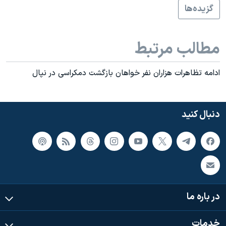
اسرائیل در جنگ
گزيده‌ها
نرگس محمدی برنده جایزه نوبل صلح
همایش محافظه‌کاران آمریکا «سی‌پک»
مطالب مرتبط
صفحه‌های ویژه
ادامه تظاهرات هزاران نفر خواهان بازگشت دمکراسی در نپال
سفر پرزیدنت ترامپ به چین
دنبال کنید
در باره ما
خدمات