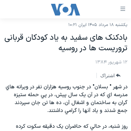
ینکهای
ابل
سترسی
یکشنبه ۱۸ مرداد ۱۴۰۵ ایران ۱۰:۲۱
خانه
هش
بادکنک های سفيد به ياد کودکان قربانی
نسخه سبک وب‌سایت
ه
تروريست ها در روسيه
حتوای
موضوع ها
صلی
۱۲ شهریور ۱۳۸۴
برنامه های تلویزیونی
ایران
هش
جدول برنامه ها
ه
آمریکا
اشتراک
فحه
صفحه‌های ویژه
جهان
در شهر " بسلان" در جنوب روسيه هزاران نفر در ويرانه هاي
صلی
فرکانس‌های صدای آمریکا
مدرسه اي که در آن يک سال پيش، در پي حمله ستيزه
ورزشی
جام جهانی ۲۰۲۶
هش
گران به ساختمان و اشغال آن، ده ها تن جان سپردند
پخش رادیویی
ه
گزیده‌ها
عملیات خشم حماسی
جمع شدند و ياد آنها را گرامي داشتند.
ستجو
۲۵۰سالگی آمریکا
ویژه برنامه‌ها
یادگیری زبان انگلیسی
روز شنبه، در حالي که حاضران يک دقيقه سکوت کرده
ویدیوها
بایگانی برنامه‌های تلویزیونی