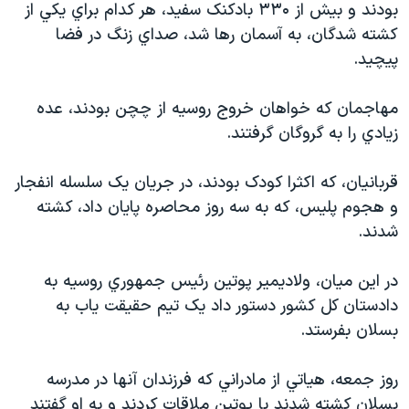
بودند و بيش از ۳۳۰ بادکنک سفيد، هر کدام براي يکي از
دنبال کنید
مستندها
فرهنگ و زندگی
کشته شدگان، به آسمان رها شد، صداي زنگ در فضا
حقوق شهروندی
انتخابات ریاست جمهوری آمریکا ۲۰۲۴
پيچيد.
اقتصادی
حمله جمهوری اسلامی به اسرائیل
مهاجمان که خواهان خروج روسيه از چچن بودند، عده
رمز مهسا
علم و فناوری
زيادي را به گروگان گرفتند.
زبانهای مختلف
اسرائیل در جنگ
ورزش زنان در ایران
قربانيان، که اکثرا کودک بودند، در جريان يک سلسله انفجار
گالری عکس
اعتراضات زن، زندگی، آزادی
و هجوم پليس، که به سه روز محاصره پايان داد، کشته
آرشیو پخش زنده
مجموعه مستندهای دادخواهی
شدند.
تریبونال مردمی آبان ۹۸
در اين ميان، ولاديمير پوتين رئيس جمهوري روسيه به
دادگاه حمید نوری
دادستان کل کشور دستور داد يک تيم حقيقت ياب به
چهل سال گروگان‌گیری
بسلان بفرستد.
قانون شفافیت دارائی کادر رهبری ایران
روز جمعه، هياتي از مادراني که فرزندان آنها در مدرسه
اعتراضات مردمی آبان ۹۸
بسلان کشته شدند با پوتين ملاقات کردند و به او گفتند