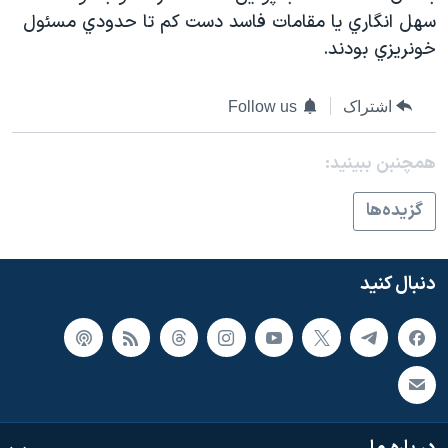
اسرائیل در جنگ
سهل انگاري يا مقامات فاسد دست کم تا حدودي مسئول
نرگس محمدی برنده جایزه نوبل صلح
خونريزي بودند.
همایش محافظه‌کاران آمریکا «سی‌پک»
اشتراک
Follow us
صفحه‌های ویژه
سفر پرزیدنت ترامپ به چین
همچنبن ببینید:
گزيده‌ها
دنبال کنید