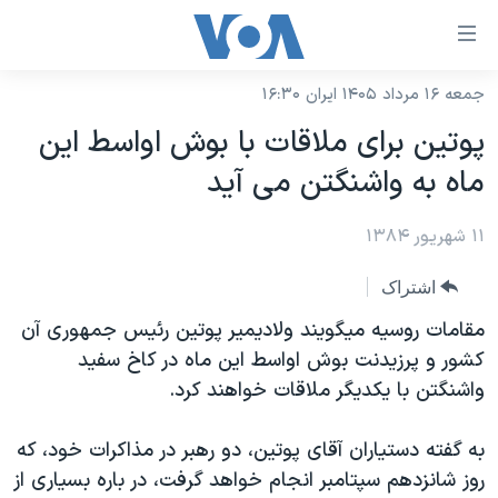
ینکهای
ابل
سترسی
جمعه ۱۶ مرداد ۱۴۰۵ ایران ۱۶:۳۰
خانه
هش
پوتين برای ملاقات با بوش اواسط اين
نسخه سبک وب‌سایت
ه
ماه به واشنگتن می آيد
حتوای
موضوع ها
صلی
۱۱ شهریور ۱۳۸۴
برنامه های تلویزیونی
ایران
هش
جدول برنامه ها
ه
آمریکا
اشتراک
فحه
صفحه‌های ویژه
جهان
مقامات روسيه ميگويند ولاديمير پوتين رئيس جمهوری آن
صلی
فرکانس‌های صدای آمریکا
کشور و پرزيدنت بوش اواسط اين ماه در کاخ سفيد
ورزشی
جام جهانی ۲۰۲۶
هش
واشنگتن با يکديگر ملاقات خواهند کرد.
پخش رادیویی
ه
گزیده‌ها
عملیات خشم حماسی
ستجو
۲۵۰سالگی آمریکا
ویژه برنامه‌ها
به گفته دستياران آقای پوتين، دو رهبر در مذاکرات خود، که
یادگیری زبان انگلیسی
روز شانزدهم سپتامبر انجام خواهد گرفت، در باره بسياری از
ویدیوها
بایگانی برنامه‌های تلویزیونی