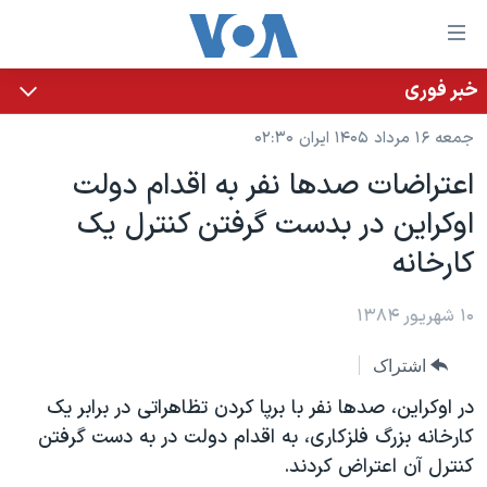
ینکهای
ابل
سترسی
خبر فوری
خانه
هش
جمعه ۱۶ مرداد ۱۴۰۵ ایران ۰۲:۳۰
نسخه سبک وب‌سایت
ه
اعتراضات صدها نفر به اقدام دولت
حتوای
موضوع ها
اوکراين در بدست گرفتن کنترل يک
صلی
برنامه های تلویزیونی
ایران
هش
کارخانه
جدول برنامه ها
ه
آمریکا
فحه
صفحه‌های ویژه
۱۰ شهریور ۱۳۸۴
جهان
صلی
فرکانس‌های صدای آمریکا
ورزشی
جام جهانی ۲۰۲۶
هش
اشتراک
پخش رادیویی
ه
گزیده‌ها
عملیات خشم حماسی
در اوکراين، صدها نفر با برپا کردن تظاهراتی در برابر يک
ستجو
۲۵۰سالگی آمریکا
ویژه برنامه‌ها
کارخانه بزرگ فلزکاری، به اقدام دولت در به دست گرفتن
یادگیری زبان انگلیسی
کنترل آن اعتراض کردند.
ویدیوها
بایگانی برنامه‌های تلویزیونی