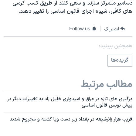
اسرائیل در جنگ
دسامبر متمرکز سازند و سعی کنند از طريق کسب کرسی
های کافی، شيوه اجرای قانون اساسی را تغيير دهند.
نرگس محمدی برنده جایزه نوبل صلح
همایش محافظه‌کاران آمریکا «سی‌پک»
اشتراک
Follow us
صفحه‌های ویژه
سفر پرزیدنت ترامپ به چین
همچنبن ببینید:
گزيده‌ها
مطالب مرتبط
درگيری های تازه در عراق و اميدواری خليل زاد به تغييرات ديگر در
پيش نويس قانون اساسی
قريب هزار زائرشيعه در بغداد زير دست وپا کشته و مجروح شدند