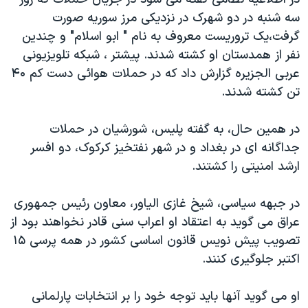
دنبال کنید
مستندها
فرهنگ و زندگی
سه شنبه در دو شهرک در نزديکی مرز سوريه صورت
گرفت،يک تروريست معروف به نام " ابو اسلام" و چندين
حقوق شهروندی
انتخابات ریاست جمهوری آمریکا ۲۰۲۴
نفر از همدستان او کشته شدند. پيشتر ، شبکه تلويزیونی
اقتصادی
حمله جمهوری اسلامی به اسرائیل
عربی الجزيره گزارش داد که در حملات هوائی دست کم ۴۰
رمز مهسا
علم و فناوری
تن کشته شدند.
زبانهای مختلف
اسرائیل در جنگ
ورزش زنان در ایران
در همين حال، به گفته پليس، شورشيان در حملات
گالری عکس
اعتراضات زن، زندگی، آزادی
جداگانه ای در بغداد و در شهر نفتخيز کرکوک، دو افسر
آرشیو پخش زنده
مجموعه مستندهای دادخواهی
ارشد امنيتی را کشتند.
تریبونال مردمی آبان ۹۸
در جبهه سياسی، شيخ غازی الياور، معاون رئيس جمهوری
دادگاه حمید نوری
عراق می گويد به اعتقاد او اعراب سنی قادر نخواهند بود از
چهل سال گروگان‌گیری
تصویب پيش نویس قانون اساسی کشور در همه پرسی ۱۵
اکتبر جلوگيری کنند.
قانون شفافیت دارائی کادر رهبری ایران
اعتراضات مردمی آبان ۹۸
او می گويد آنها بايد توجه خود را بر انتخابات پارلمانی