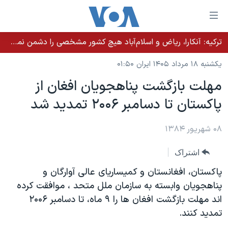
ینکهای
ابل
سترسی
ترکیه: آنکارا، ریاض و اسلام‌آباد هیچ کشور مشخصی را دشمن نمی‌دانند مگر اینکه آن کشور اقدام خصمانه‌ای انجام دهد
خانه
هش
یکشنبه ۱۸ مرداد ۱۴۰۵ ایران ۰۱:۵۰
نسخه سبک وب‌سایت
ه
مهلت بازگشت پناهجویان افغان از
حتوای
موضوع ها
پاکستان تا دسامبر ۲۰۰۶ تمديد شد
صلی
برنامه های تلویزیونی
ایران
هش
جدول برنامه ها
ه
۰۸ شهریور ۱۳۸۴
آمریکا
فحه
صفحه‌های ویژه
جهان
اشتراک
صلی
فرکانس‌های صدای آمریکا
ورزشی
جام جهانی ۲۰۲۶
هش
پاکستان، افغانستان و کمیساریای عالی آوارگان و
پخش رادیویی
ه
گزیده‌ها
عملیات خشم حماسی
پناهجویان وابسته به سازمان ملل متحد ، موافقت کرده
ستجو
اند مهلت بازگشت افغان ها را ۹ ماه، تا دسامبر ۲۰۰۶
۲۵۰سالگی آمریکا
ویژه برنامه‌ها
یادگیری زبان انگلیسی
تمديد کنند.
ویدیوها
بایگانی برنامه‌های تلویزیونی