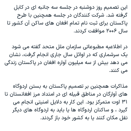
دنبال کنید
مستندها
فرهنگ و زندگی
این تصمیم روز دوشنبه در جلسه سه جانبه ای در کابل
گرفته شد. شرکت کنندگان در جلسه همچنین با طرح
حقوق شهروندی
انتخابات ریاست جمهوری آمریکا ۲۰۲۴
پاکستان برای ثبت نام تمام افغان های ساکن آن کشور تا
اقتصادی
حمله جمهوری اسلامی به اسرائیل
سال ۲۰۰۶ موافقت کردند.
رمز مهسا
علم و فناوری
زبانهای مختلف
در اطلاعیه مطبوعاتی سازمان ملل متحد گفته می شود
اسرائیل در جنگ
ورزش زنان در ایران
یک سرشماری که در اوائل سال جاری انجام گرفت، نشان
گالری عکس
اعتراضات زن، زندگی، آزادی
می دهد بیش از سه ميليون آواره افغان در پاکستان زندگی
آرشیو پخش زنده
مجموعه مستندهای دادخواهی
می کنند.
تریبونال مردمی آبان ۹۸
مذاکرات همچنین بر تصمیم پاکستان به بستن اردوگاه
دادگاه حمید نوری
های آوارگان در مناطق قبیله ای در امتداد مرز افغانستان تا
چهل سال گروگان‌گیری
۳۱ اوت متمرکز بود. این کار به دلایل امنیتی انجام می
گيرد ، و ساکنان اردوگاه ها یا باید به اردوگاه های ديگر
قانون شفافیت دارائی کادر رهبری ایران
نقل مکان کنند یا به کشور خود باز گردند.
اعتراضات مردمی آبان ۹۸