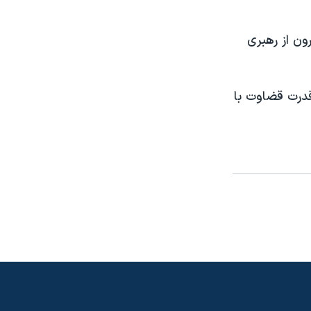
برکناری شارون از رهبری
قدرت قضاوت با