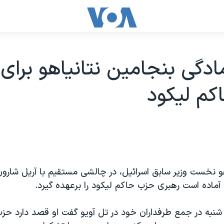
مادگی بنجامين نتانياهو برای
کم ليکود
هو نخست وزير سابق اسرائيل، در چالشی مستقیم با آريل شارو
آماده است رهبری حزب حاکم ليکود را برعهده گيرد.
 شنبه در جمع طرفداران خود در تل آويو گفت او قصد دارد حزب 