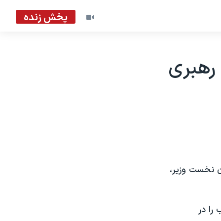
پخش زنده
 رهبری
ن نخست وزير،
را در