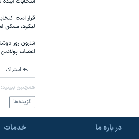
انتخابات آينده
مستندها
فرهنگ و زندگی
حقوق شهروندی
انتخابات ریاست جمهوری آمریکا ۲۰۲۴
اقتصادی
حمله جمهوری اسلامی به اسرائیل
ليکود، ممکن است
رمز مهسا
علم و فناوری
شارون روز دوشنب
اسرائیل در جنگ
ورزش زنان در ایران
اعصاب پولادين ک
گالری عکس
اعتراضات زن، زندگی، آزادی
آرشیو پخش زنده
مجموعه مستندهای دادخواهی
اشتراک
تریبونال مردمی آبان ۹۸
همچنبن ببینید:
دادگاه حمید نوری
گزيده‌ها
چهل سال گروگان‌گیری
قانون شفافیت دارائی کادر رهبری ایران
اعتراضات مردمی آبان ۹۸
در باره ما
خدمات
اسرائیل در جنگ