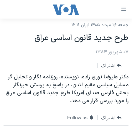
ینکهای
ابل
سترسی
جمعه ۱۶ مرداد ۱۴۰۵ ایران ۱۲:۱۱
خانه
هش
طرح جديد قانون اساسی عراق
نسخه سبک وب‌سایت
ه
حتوای
۰۷ شهریور ۱۳۸۴
موضوع ها
صلی
برنامه های تلویزیونی
ایران
اشتراک
هش
جدول برنامه ها
ه
آمریکا
دکتر عليرضا نوری زاده، نويسنده، روزنامه نگار و تحليل گر
فحه
صفحه‌های ویژه
مسايل سياسی مقيم لندن، در پاسخ به پرسش خبرنگار
جهان
صلی
بخش فارسی صدای آمريکا طرح جديد قانون اساسی عراق
فرکانس‌های صدای آمریکا
ورزشی
جام جهانی ۲۰۲۶
هش
را مورد بررسی قرار می دهد.
پخش رادیویی
ه
گزیده‌ها
عملیات خشم حماسی
ستجو
۲۵۰سالگی آمریکا
ویژه برنامه‌ها
اشتراک
Follow us
یادگیری زبان انگلیسی
ویدیوها
بایگانی برنامه‌های تلویزیونی