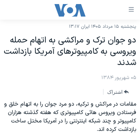
ینکهای
ابل
سترسی
پنجشنبه ۱۵ مرداد ۱۴۰۵ ایران ۱۳:۱۷
خانه
هش
دو جوان ترک و مراکشی به اتهام حمله
نسخه سبک وب‌سایت
ه
ويروسی به کامپيوترهای آمريکا بازداشت
حتوای
موضوع ها
شدند
صلی
برنامه های تلویزیونی
ایران
هش
۰۵ شهریور ۱۳۸۴
جدول برنامه ها
ه
آمریکا
فحه
صفحه‌های ویژه
جهان
اشتراک
صلی
فرکانس‌های صدای آمریکا
ورزشی
جام جهانی ۲۰۲۶
مقامات در مراکش و ترکيه، دو مرد جوان را به اتهام خلق و
هش
پخش رادیویی
فرستادن ويروس هائی کامپيوتری که هفته گذشته هزاران
ه
گزیده‌ها
عملیات خشم حماسی
کامپيوتر و چند شبکه اينترنتی را در آمريکا مختل ساخت
ستجو
۲۵۰سالگی آمریکا
ویژه برنامه‌ها
یادگیری زبان انگلیسی
بازداشت کرده اند.
ویدیوها
بایگانی برنامه‌های تلویزیونی