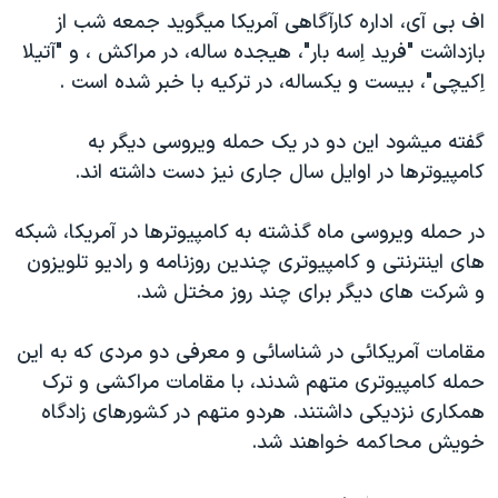
اف بی آی، اداره کارآگاهی آمريکا ميگويد جمعه شب از
دنبال کنید
مستندها
فرهنگ و زندگی
بازداشت "فريد اِسه بار"، هيجده ساله، در مراکش ، و "آتيلا
حقوق شهروندی
انتخابات ریاست جمهوری آمریکا ۲۰۲۴
اِکيچی"، بيست و يکساله، در ترکيه با خبر شده است .
اقتصادی
حمله جمهوری اسلامی به اسرائیل
گفته ميشود اين دو در يک حمله ويروسی ديگر به
رمز مهسا
علم و فناوری
زبانهای مختلف
کامپيوترها در اوايل سال جاری نيز دست داشته اند.
اسرائیل در جنگ
ورزش زنان در ایران
گالری عکس
اعتراضات زن، زندگی، آزادی
در حمله ويروسی ماه گذشته به کامپيوترها در آمريکا، شبکه
های اينترنتی و کامپيوتری چندين روزنامه و راديو تلويزون
آرشیو پخش زنده
مجموعه مستندهای دادخواهی
و شرکت های ديگر برای چند روز مختل شد.
تریبونال مردمی آبان ۹۸
دادگاه حمید نوری
مقامات آمريکائی در شناسائی و معرفی دو مردی که به اين
حمله کامپيوتری متهم شدند، با مقامات مراکشی و ترک
چهل سال گروگان‌گیری
همکاری نزديکی داشتند. هردو متهم در کشورهای زادگاه
قانون شفافیت دارائی کادر رهبری ایران
خويش محاکمه خواهند شد.
اعتراضات مردمی آبان ۹۸