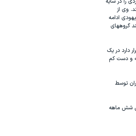
دی را در سايه
. وی از
يهودی ادامه
د گروههای
 دارد در يک
ه و دست کم
ران توسط
بس شش ماهه