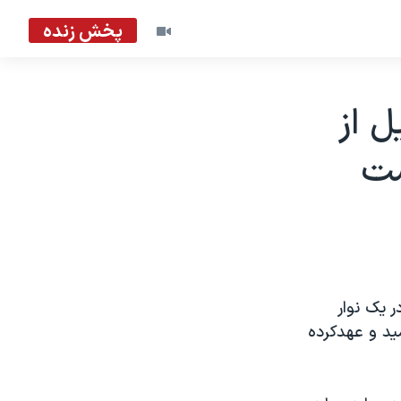
پخش زنده
 از
ست
 يک نوار
ميد و عهدکرده