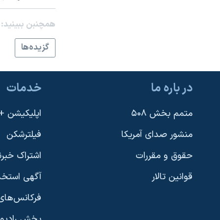
نرگس محمدی برنده جایزه نوبل صلح
همچنبن ببینید:
همایش محافظه‌کاران آمریکا «سی‌پک»
گزيده‌ها
صفحه‌های ویژه
سفر پرزیدنت ترامپ به چین
در باره ما
خدمات
متمم بخش ۵۰۸
اپلیکیشن +VOA
منشور صدای آمریکا
فیلترشکن
حقوق و مقررات
اشتراک خبرن
قوانین تالار
آگهی استخد
فرکانس‌های 
پخش رادیو