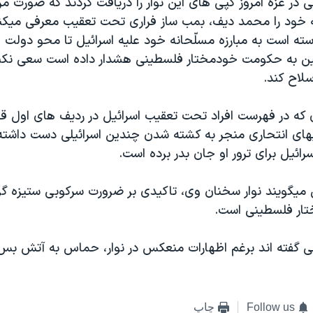
ی در غزه امروز کپی های اين نوار را دريافت کردند که صورت مر
خود را محمد ديف، بمب ساز فراری تحت تعقيب معرفی ميکند
ته است به مبارزه مسلّحانه خود عليه اسرائيل تا محو دولت 
ين به حکومت خودمختار فلسطينی هشدار داده است سعی نکن
سلاح کند.
که در فهرست افراد تحت تعقيب اسرائيل در رديف های اول قرار
های انتحاری منجر به کشته شدن چندين اسرائيلی دست داشت
اسرائيل برای ترور او جان بدر برده است.
ی ميگويند نوار سخنان وی، تاکيدی بر ضرورت سرکوبی ستيزه گ
ر فلسطينی است.
ی گفته اند برغم اظهارات منعکس در نوار، حماس به آتش 
Follow us
چاپ