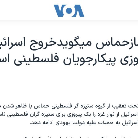
زحماس ميگويدخروج اسرائيل
وزی پيکارجويان فلسطينی ا
تحت تعقيب از گروه ستيزه گر فلسطينی حماس با ظاهر شدن در
رائيل از نوار غزه را يک پيروزی برای ستيزه گران فلسطينی نا
اسرائيل به حملات عليه دولت يهودی ادامه دهد.