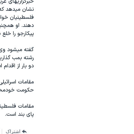
خبرگزاريهای غرب
مستندها
فرهنگ و زندگی
نشان ميدهد که 
حقوق شهروندی
انتخابات ریاست جمهوری آمریکا ۲۰۲۴
فلسطينيان خواس
اقتصادی
حمله جمهوری اسلامی به اسرائیل
دهند. او همچن
پيکارجو را خلع 
رمز مهسا
علم و فناوری
اسرائیل در جنگ
ورزش زنان در ایران
گفته ميشود وی 
گالری عکس
اعتراضات زن، زندگی، آزادی
رشته بمب گذاري
دو بار از اقدام 
آرشیو پخش زنده
مجموعه مستندهای دادخواهی
تریبونال مردمی آبان ۹۸
مقامات اسرائيل
دادگاه حمید نوری
حکومت خودمختا
چهل سال گروگان‌گیری
مقامات فلسطين
قانون شفافیت دارائی کادر رهبری ایران
پای بند است.
اعتراضات مردمی آبان ۹۸
اسرائیل در جنگ
اشتراک