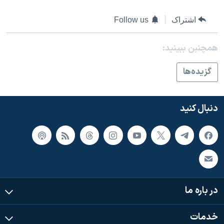
اسرائیل در جنگ
اشتراک
Follow us
نرگس محمدی برنده جایزه نوبل صلح
همایش محافظه‌کاران آمریکا «سی‌پک»
همچنبن ببینید:
صفحه‌های ویژه
گزيده‌ها
سفر پرزیدنت ترامپ به چین
دنبال کنید
در باره ما
خدمات