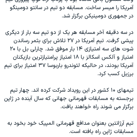
دنبال کنید
مستندها
فرهنگ و زندگی
آمريکا را ميسر ساخت. مسابقه دو تيم در سانتو دومينگو
در جمهوری دومينيکن برگزار شد.
حقوق شهروندی
انتخابات ریاست جمهوری آمریکا ۲۰۲۴
اقتصادی
حمله جمهوری اسلامی به اسرائیل
در سه دقيقه آخر مسابقه هر يک از دو تيم سه بار از ديگری
رمز مهسا
علم و فناوری
پيشی گرفت. تيم آمريکا در ۲۷ تلاش برای بثمر رساندن
زبانهای مختلف
شوت های سه امتيازی ۱۴ بار موفق شد. چارلی بل با ۲۰
اسرائیل در جنگ
ورزش زنان در ایران
امتياز و آلکس اسکالز با ۱۸ امتياز پرامتيازترين بازيکنان
گالری عکس
اعتراضات زن، زندگی، آزادی
آمريکا بودند، در حاليکه لئوندرو باربوسا ۳۷ امتياز برای تيم
آرشیو پخش زنده
مجموعه مستندهای دادخواهی
برزيل کسب کرد.
تریبونال مردمی آبان ۹۸
تيمهای ۱۰ کشور در اين رويداد شرکت کرده اند. چهار تيم
دادگاه حمید نوری
برجسته به مسابقات قهرمانی جهانی که سال آينده در ژاپن
چهل سال گروگان‌گیری
برگزار می شوند راه خواهند يافت.
قانون شفافیت دارائی کادر رهبری ایران
تيم آرژانتين بعنوان مدافع قهرمانی المپيک خود بخود به
اعتراضات مردمی آبان ۹۸
مسابقات ژاپن راه يافته است.