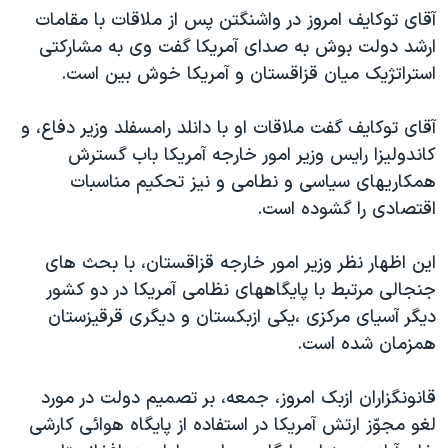
آقای توکايف امروز در واشنگتن پس از ملاقات با مقامات
دنبال کنید
مستندها
فرهنگ و زندگی
ارشد دولت بوش به صدای آمريکا گفت وی به مشارکتی
حقوق شهروندی
انتخابات ریاست جمهوری آمریکا ۲۰۲۴
استراتژيک ميان قزاقستان و آمريکا خوش بين است.
اقتصادی
حمله جمهوری اسلامی به اسرائیل
آقای توکايف گفت ملاقات او با دانلد رامسفلد وزير دفاع، و
رمز مهسا
علم و فناوری
زبانهای مختلف
کاندوليزا رايس وزير امور خارجه آمريکا باب گسترش
اسرائیل در جنگ
ورزش زنان در ایران
همکاريهای سياسی و نطامی و نيز تحکيم مناسبات
گالری عکس
اعتراضات زن، زندگی، آزادی
اقتصادی را گشوده است.
آرشیو پخش زنده
مجموعه مستندهای دادخواهی
اين اظهار نظر وزير امور خارجه قزاقستان، با بحث های
تریبونال مردمی آبان ۹۸
جنجالی مرتبط با پايگاههای نظامی آمريکا در دو کشور
دادگاه حمید نوری
ديگر آسيای مرکزی ،يکی ازبکستان و ديگری قرقيزستان
همزمان شده است.
چهل سال گروگان‌گیری
قانون شفافیت دارائی کادر رهبری ایران
قانونگزاران ازبک امروز، جمعه، بر تصميم دولت در مورد
اعتراضات مردمی آبان ۹۸
لغو مجوّز ارتش آمريکا در استفاده از پايگاه هوائی کارشی