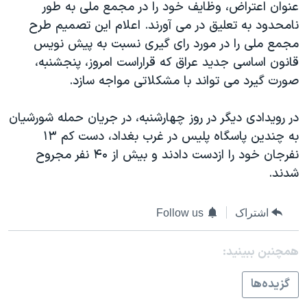
اسرائیل در جنگ
عنوان اعتراض، وظايف خود را در مجمع ملی به طور
نامحدود به تعليق در می آورند. اعلام اين تصميم طرح
نرگس محمدی برنده جایزه نوبل صلح
مجمع ملی را در مورد رای گيری نسبت به پيش نويس
همایش محافظه‌کاران آمریکا «سی‌پک»
قانون اساسی جديد عراق که قراراست امروز، پنجشنبه،
صفحه‌های ویژه
صورت گيرد می تواند با مشکلاتی مواجه سازد.
سفر پرزیدنت ترامپ به چین
در رويدادی ديگر در روز چهارشنبه، در جريان حمله شورشيان
به چندين پاسگاه پليس در غرب بغداد، دست کم ۱۳
نفرجان خود را ازدست دادند و بيش از ۴۰ نفر مجروح
شدند.
اشتراک
Follow us
همچنبن ببینید:
گزيده‌ها