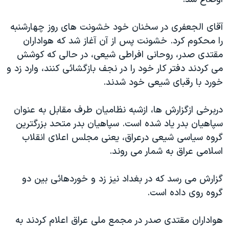
دنبال کنید
مستندها
فرهنگ و زندگی
آقای الجعفری در سخنان خود خشونت های روز چهارشنبه
حقوق شهروندی
انتخابات ریاست جمهوری آمریکا ۲۰۲۴
را محکوم کرد. خشونت پس از آن آغاز شد که هواداران
اقتصادی
حمله جمهوری اسلامی به اسرائیل
مقتدی صدر، روحانی افراطی شيعی، در حالی که کوشش
رمز مهسا
علم و فناوری
می کردند دفتر کار خود را در نجف بازگشائی کنند، وارد زد و
زبانهای مختلف
خورد با رقبای شيعی خود شدند.
اسرائیل در جنگ
ورزش زنان در ایران
گالری عکس
اعتراضات زن، زندگی، آزادی
دربرخی ازگزارش ها، ازشبه نظاميان طرف مقابل به عنوان
آرشیو پخش زنده
مجموعه مستندهای دادخواهی
سپاهيان بدر ياد شده است. سپاهيان بدر متحد بزرگترين
گروه سياسی شيعی درعراق، يعنی مجلس اعلای انقلاب
تریبونال مردمی آبان ۹۸
اسلامی عراق به شمار می روند.
دادگاه حمید نوری
چهل سال گروگان‌گیری
گزارش می رسد که در بغداد نيز زد و خوردهائی بين دو
گروه روی داده است.
قانون شفافیت دارائی کادر رهبری ایران
اعتراضات مردمی آبان ۹۸
هواداران مقتدی صدر در مجمع ملی عراق اعلام کردند به