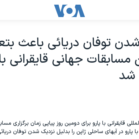
دن توفان دريائی باعث بتع
 مسابقات جهانی قايقرانی با 
 شد
مللی قايقرانی با پارو برای دومين روز پياپی زمان برگزاری مسا
با پارو در آبهای ساحلی ژاپن را بدليل نزديک شدن توفان دريائی