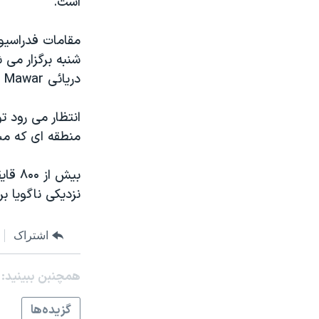
است.
مستندها
فرهنگ و زندگی
حقوق شهروندی
انتخابات ریاست جمهوری آمریکا ۲۰۲۴
مقامات فدراسيو
اقتصادی
حمله جمهوری اسلامی به اسرائیل
شنبه برگزار می 
دريائی Mawar باعث تغيير زمان برگزاری آن شده است.
رمز مهسا
علم و فناوری
اسرائیل در جنگ
ورزش زنان در ایران
انتظار می رود ت
گالری عکس
اعتراضات زن، زندگی، آزادی
منطقه ای که مسا
آرشیو پخش زنده
مجموعه مستندهای دادخواهی
تریبونال مردمی آبان ۹۸
نزديکی ناگويا ب
دادگاه حمید نوری
چهل سال گروگان‌گیری
اشتراک
قانون شفافیت دارائی کادر رهبری ایران
همچنبن ببینید:
اعتراضات مردمی آبان ۹۸
گزيده‌ها
اسرائیل در جنگ