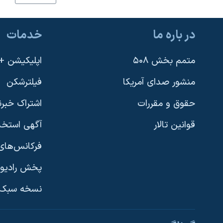
نرگس محمدی برنده جایزه نوبل صلح
همایش محافظه‌کاران آمریکا «سی‌پک»
در باره ما
خدمات
صفحه‌های ویژه
متمم بخش ۵۰۸
اپلیکیشن +VOA
سفر پرزیدنت ترامپ به چین
منشور صدای آمریکا
فیلترشکن
حقوق و مقررات
اشتراک خبرن
قوانین تالار
آگهی استخد
فرکانس‌های 
پخش رادیو
یادگیری زبان انگلیسی
نسخه سبک 
دنبال کنید