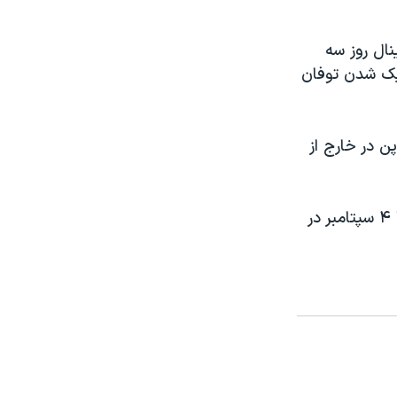
ال روز سه
زديک شدن توفان
ن در خارج از
بيش از ۸۰۰ قايقران از ۵۶ کشور جهان در مسابقات قهرمانی که بين ۲۹ اوت تا ۴ سپتامبر در