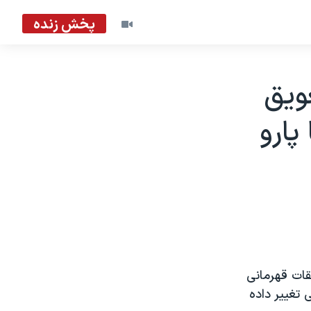
پخش زنده
ويق
پارو
بقات قهرمانی
 تغيير داده