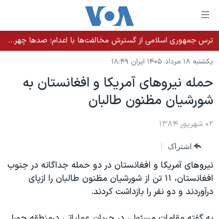
ینکهای
ابل
سترسی
ترس جمهوری اسلامی از گسترش مخالفت‌ها با اعدام؛ صدها چهره شناخته‌شده به دادسرا احضار شدند
خانه
هش
یکشنبه ۱۸ مرداد ۱۴۰۵ ایران ۱۸:۴۹
نسخه سبک وب‌سایت
ه
حمله نيروهای آمريکا و افغانستان به
حتوای
موضوع ها
شورشيان مظنون طالبان
صلی
برنامه های تلویزیونی
ایران
هش
جدول برنامه ها
ه
۰۲ شهریور ۱۳۸۴
آمریکا
فحه
صفحه‌های ویژه
جهان
اشتراک
صلی
فرکانس‌های صدای آمریکا
ورزشی
جام جهانی ۲۰۲۶
هش
نيروهای آمريکا و افغانستان در دو حمله جداگانه در جنوب
پخش رادیویی
ه
گزیده‌ها
عملیات خشم حماسی
افغانستان، ۱۱ تن از شورشيان مظنون طالبان را ازپای
ستجو
درآوردند و دو نفر را بازداشت کردند.
۲۵۰سالگی آمریکا
ویژه برنامه‌ها
یادگیری زبان انگلیسی
ویدیوها
بایگانی برنامه‌های تلویزیونی
به گفته مقامات مسئول، در جريان عملياتی درمنطقه چورا