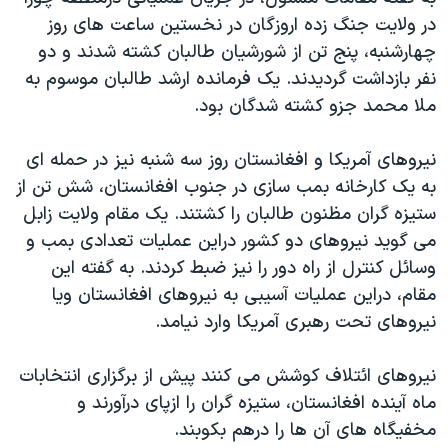
دنبال کنید
مستندها
فرهنگ و زندگی
در ولايت جنگ زده اروزگان در نخستين ساعت های روز
چهارشنبه، پنج تن از شورشيان طالبان کشته شدند و دو
حقوق شهروندی
انتخابات ریاست جمهوری آمریکا ۲۰۲۴
نفر بازداشت گرديدند. يک فرمانده ارشد طالبان موسوم به
اقتصادی
حمله جمهوری اسلامی به اسرائیل
ملا محمد جزو کشته شدگان بود.
رمز مهسا
علم و فناوری
زبانهای مختلف
نيروهای آمريکا و افغانستان روز سه شنبه نيز در حمله ای
اسرائیل در جنگ
ورزش زنان در ایران
به يک کارخانه بمب سازی در جنوب افغانستان، شش تن از
گالری عکس
اعتراضات زن، زندگی، آزادی
ستيزه گران مظنون طالبان را کشتند. يک مقام ولايت زابل
آرشیو پخش زنده
مجموعه مستندهای دادخواهی
می گويد نيروهای دو کشور دراين عمليات تعدادی بمب و
وسائل کنترل از راه دور را نيز ضبط کردند. به گفته اين
تریبونال مردمی آبان ۹۸
مقام، دراين عمليات آسيبی به نيروهای افغانستان ويا
دادگاه حمید نوری
نيروهای تحت رهبری آمريکا وارد نيامد.
چهل سال گروگان‌گیری
نيروهای ائتلاف کوشش می کنند پيش از برگزاری انتخابات
قانون شفافیت دارائی کادر رهبری ایران
ماه آينده افغانستان، ستيزه گران را ازپای درآورند و
اعتراضات مردمی آبان ۹۸
مخفيگاه های آن ها را درهم بکوبند.