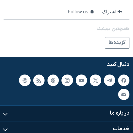
اسرائیل در جنگ
اشتراک
Follow us
نرگس محمدی برنده جایزه نوبل صلح
همایش محافظه‌کاران آمریکا «سی‌پک»
همچنبن ببینید:
صفحه‌های ویژه
گزيده‌ها
سفر پرزیدنت ترامپ به چین
دنبال کنید
در باره ما
خدمات