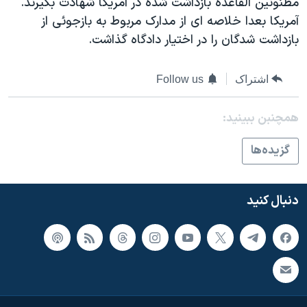
مظنونين القاعده بازداشت شده در آمريکا شهادت بگيرند.
اسرائیل در جنگ
آمريکا بعدا خلاصه ای از مدارک مربوط به بازجوئی از
نرگس محمدی برنده جایزه نوبل صلح
بازداشت شدگان را در اختيار دادگاه گذاشت.
همایش محافظه‌کاران آمریکا «سی‌پک»
صفحه‌های ویژه
اشتراک
Follow us
سفر پرزیدنت ترامپ به چین
همچنبن ببینید:
گزيده‌ها
دنبال کنید