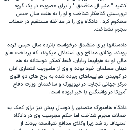
کشيد " منير ال متصّدق " را برای عضويت در يک گروه
دنبال کنید
مستندها
فرهنگ و زندگی
تروريستی گناهکار شناخت و او را به هفت سال حبس
حقوق شهروندی
انتخابات ریاست جمهوری آمریکا ۲۰۲۴
محکوم کرد . دادگاه وی را در مداخله مستقيم در حملات
اقتصادی
حمله جمهوری اسلامی به اسرائیل
مجرم نشناخت.
رمز مهسا
علم و فناوری
زبانهای مختلف
دادستانها برای متصّدق درخواست پانزده سال حبس کرده
اسرائیل در جنگ
ورزش زنان در ایران
بودند. وکلای مدافع وی استدلال ميکردند که پرداخت های
گالری عکس
اعتراضات زن، زندگی، آزادی
مالی او به هواپيما ربايان، فقط کمکی دوستانه به هم
دينان مسلمان خود بوده و وی از ماموريت انتحاری آنان
آرشیو پخش زنده
مجموعه مستندهای دادخواهی
در کوبيدن هواپيماهای ربوده شده به برج های دو قلوی
تریبونال مردمی آبان ۹۸
مرکز جهانی تجارت در نيويورک و ساختمان وزارت دفاع
دادگاه حمید نوری
آمريکا در واشنگتن با خبر نبوده است.
چهل سال گروگان‌گیری
دادگاه هامبورگ متصدق را دوسال پيش نيز برای کمک به
قانون شفافیت دارائی کادر رهبری ایران
حملات مجرم شناخت اما حکم مجرميت وی در دادگاه
اعتراضات مردمی آبان ۹۸
استيناف رد شد زيرا وکلای مدافع نتوانسته بودند از