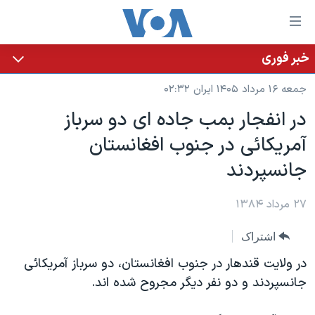
ینکهای
ابل
سترسی
خبر فوری
خانه
هش
جمعه ۱۶ مرداد ۱۴۰۵ ایران ۰۲:۳۲
نسخه سبک وب‌سایت
ه
در انفجار بمب جاده ای دو سرباز
حتوای
موضوع ها
آمريکائی در جنوب افغانستان
صلی
برنامه های تلویزیونی
ایران
هش
جانسپردند
جدول برنامه ها
ه
آمریکا
فحه
صفحه‌های ویژه
۲۷ مرداد ۱۳۸۴
جهان
صلی
فرکانس‌های صدای آمریکا
ورزشی
جام جهانی ۲۰۲۶
هش
اشتراک
پخش رادیویی
ه
گزیده‌ها
عملیات خشم حماسی
در ولایت قندهار در جنوب افغانستان، دو سرباز آمريکائی
ستجو
۲۵۰سالگی آمریکا
ویژه برنامه‌ها
جانسپردند و دو نفر ديگر مجروح شده اند.
یادگیری زبان انگلیسی
ویدیوها
بایگانی برنامه‌های تلویزیونی