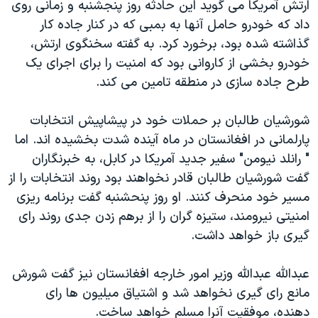
ارتش آمريکا می گويد این حادثه روز پنجشنبه و زمانی روی
دنبال کنید
مستندها
فرهنگ و زندگی
داد که خودرو حامل آنها به بمبی که در کنار جاده کار
حقوق شهروندی
انتخابات ریاست جمهوری آمریکا ۲۰۲۴
گذاشته شده بود، برخورد کرد. به گفته سخنگوی ارتش،
خودرو بخشی از کاروانی بود که امنیت را برای اجرای یک
اقتصادی
حمله جمهوری اسلامی به اسرائیل
طرح جاده سازی در منطقه تامین می کند.
رمز مهسا
علم و فناوری
زبانهای مختلف
اسرائیل در جنگ
ورزش زنان در ایران
شورشيان طالبان بر حملات خود در پيشاپيش انتخابات
پارلمانی در افغانستان در ماه آينده شدت بخشيده اند. اما
گالری عکس
اعتراضات زن، زندگی، آزادی
" رانلد نیومن" سفیر جديد آمريکا در کابل، به خبرنگاران
آرشیو پخش زنده
مجموعه مستندهای دادخواهی
گفت شورشيان طالبان قادر نخواهند بود روند انتخابات را از
تریبونال مردمی آبان ۹۸
مسير خود منحرف کنند. او روز پنحشنبه گفت برنامه ريزی
امنيتی نیرومند، ستيزه گران را از برهم زدن جدی روند رای
دادگاه حمید نوری
گيری باز خواهد داشت.
چهل سال گروگان‌گیری
قانون شفافیت دارائی کادر رهبری ایران
عبدالله عبدالله وزیر امور خارجه افغانستان نیز گفت شورش
مانع رای گيری نخواهد شد و اشتیاق ميلیون ها رای
اعتراضات مردمی آبان ۹۸
دهنده، موفقیت آنرا مسلم خواهد ساخت.