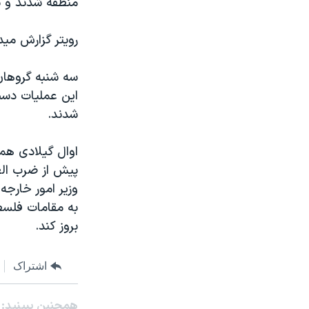
منطقه شدند و س
مستندها
فرهنگ و زندگی
حقوق شهروندی
انتخابات ریاست جمهوری آمریکا ۲۰۲۴
رويتر گزارش ميد
اقتصادی
حمله جمهوری اسلامی به اسرائیل
سه شنبه گروهان
رمز مهسا
علم و فناوری
اسرائیل در جنگ
ورزش زنان در ایران
شدند.
گالری عکس
اعتراضات زن، زندگی، آزادی
آرشیو پخش زنده
مجموعه مستندهای دادخواهی
پيش از ضرب الع
تریبونال مردمی آبان ۹۸
وزير امور خارجه
دادگاه حمید نوری
به مقامات فلسط
بروز کند.
چهل سال گروگان‌گیری
قانون شفافیت دارائی کادر رهبری ایران
اشتراک
اعتراضات مردمی آبان ۹۸
اسرائیل در جنگ
همچنبن ببینید: