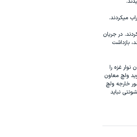
دند.
اب ميکردند.
دند. در جريان
ودند، بازداشت
ی تخليه ميگويد نصف ۸٥٠٠ نفر ساکنان نوار غزه را
يد ولچ معاون
مور خارجه ولچ
ونتی نبايد