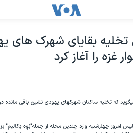
 تخليه بقايای شهرک های ي
ر غزه را آغاز کرد
گويد که تخليه ساکنان شهرکهای يهودی نشين باقی مانده در نوا
يس امروز چهارشنبه وارد چندين محله از جمله"نِوِه دِکاليم" ب