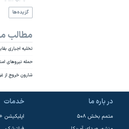
نرگس محمدی برنده جایزه نوبل صلح
گزيده‌ها
همایش محافظه‌کاران آمریکا «سی‌پک»
صفحه‌های ویژه
مطالب مر
سفر پرزیدنت ترامپ به چین
تخليه اجباری بقاي
حمله نيروهای امني
شارون خروج از غزه
در باره ما
خدمات
متمم بخش ۵۰۸
اپلیکیشن +VOA
منشور صدای آمریکا
فیلترشکن