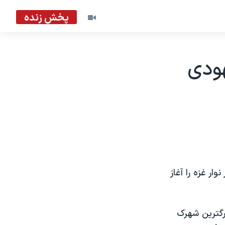
پخش زنده
هودی
ر غزه را آغاز
زرگترين شهرک