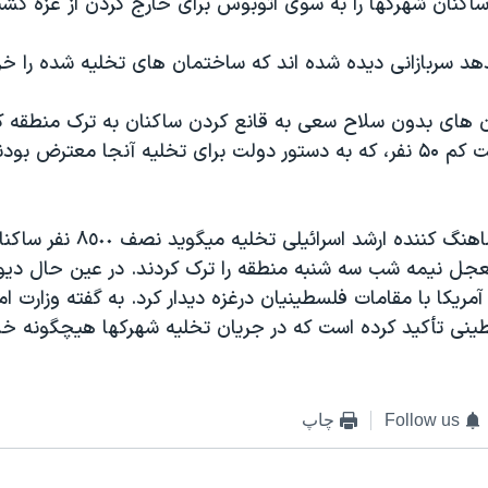
اکنان شهرکها را به سوی اتوبوس برای خارج کردن از غزه کشي
هد سربازانی ديده شده اند که ساختمان های تخليه شده را خر
 های بدون سلاح سعی به قانع کردن ساکنان به ترک منطقه کر
اين عمليات دست کم ۵۰ نفر، که به دستور دولت برای تخليه آنجا معترض ب
اوال گيلادی هماهنگ کننده ارشد اسرائيل
جل نيمه شب سه شنبه منطقه را ترک کردند. در عين حال ديو
 آمريکا با مقامات فلسطينيان درغزه ديدار کرد. به گفته وزارت ا
ينی تأکيد کرده است که در جريان تخليه شهرکها هيچگونه خش
Follow us
چاپ