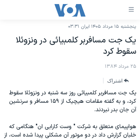
ینکهای
ابل
سترسی
پنجشنبه ۱۵ مرداد ۱۴۰۵ ایران ۰۳:۳۱
خانه
هش
يک جت مسافربر کلمبيائی در ونزوئلا
نسخه سبک وب‌سایت
ه
سقوط کرد
حتوای
موضوع ها
صلی
۲۵ مرداد ۱۳۸۴
برنامه های تلویزیونی
ایران
هش
جدول برنامه ها
ه
آمریکا
اشتراک
فحه
صفحه‌های ویژه
جهان
يک جت مسافربر کلمبيائی روز سه شنبه در ونزوئلا سقوط
صلی
فرکانس‌های صدای آمریکا
کرد، و به گفته مقامات هيچيک از ۱۵۹ مسافر و سرنشين
ورزشی
جام جهانی ۲۰۲۶
هش
آن جان بدر نبردند.
پخش رادیویی
ه
گزیده‌ها
عملیات خشم حماسی
ستجو
۲۵۰سالگی آمریکا
ویژه برنامه‌ها
هواپيمای متعلق به شرکت " وست کارابی ان" هنگامی که
یادگیری زبان انگلیسی
خلبان گزارش داد در دو موتور آن مشکلی پيدا شده است، از
ویدیوها
بایگانی برنامه‌های تلویزیونی