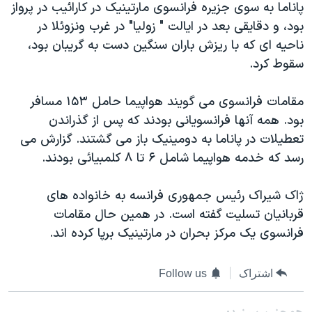
پاناما به سوی جزيره فرانسوی مارتينيک در کارائيب در پرواز
دنبال کنید
مستندها
فرهنگ و زندگی
بود، و دقايقی بعد در ايالت " زوليا" در غرب ونزوئلا در
حقوق شهروندی
انتخابات ریاست جمهوری آمریکا ۲۰۲۴
ناحيه ای که با ريزش باران سنگين دست به گريبان بود،
سقوط کرد.
اقتصادی
حمله جمهوری اسلامی به اسرائیل
رمز مهسا
علم و فناوری
مقامات فرانسوی می گويند هواپيما حامل ۱۵۳ مسافر
زبانهای مختلف
اسرائیل در جنگ
ورزش زنان در ایران
بود. همه آنها فرانسويانی بودند که پس از گذراندن
تعطيلات در پاناما به دومينيک باز می گشتند. گزارش می
گالری عکس
اعتراضات زن، زندگی، آزادی
رسد که خدمه هواپيما شامل ۶ تا ۸ کلمبيائی بودند.
آرشیو پخش زنده
مجموعه مستندهای دادخواهی
تریبونال مردمی آبان ۹۸
ژاک شيراک رئيس جمهوری فرانسه به خانواده های
قربانيان تسليت گفته است. در همين حال مقامات
دادگاه حمید نوری
فرانسوی يک مرکز بحران در مارتينيک برپا کرده اند.
چهل سال گروگان‌گیری
قانون شفافیت دارائی کادر رهبری ایران
اشتراک
Follow us
اعتراضات مردمی آبان ۹۸