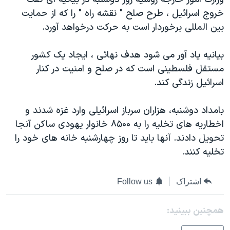
دنبال کنید
مستندها
فرهنگ و زندگی
خروج اسرائيل ، طرح صلح " نقشه راه " را که از حمايت
بين المللی برخوردار است به حرکت درخواهد آورد.
حقوق شهروندی
انتخابات ریاست جمهوری آمریکا ۲۰۲۴
اقتصادی
حمله جمهوری اسلامی به اسرائیل
بيانيه ياد آور می شود هدف نهائی ، ايجاد يک کشور
رمز مهسا
علم و فناوری
مستقل فلسطينی است که در صلح و امنيت در کنار
زبانهای مختلف
اسرائيل زندگی کند.
اسرائیل در جنگ
ورزش زنان در ایران
گالری عکس
اعتراضات زن، زندگی، آزادی
بامداد دوشنبه، هزاران سرباز اسرائيلی وارد غزه شدند و
آرشیو پخش زنده
مجموعه مستندهای دادخواهی
اخطاريه های تخليه را به ۸۵۰۰ خانوار يهودی ساکن آنجا
تحويل دادند. آنها بايد تا روز چهارشنبه خانه های خود را
تریبونال مردمی آبان ۹۸
تخليه کنند.
دادگاه حمید نوری
چهل سال گروگان‌گیری
اشتراک
Follow us
قانون شفافیت دارائی کادر رهبری ایران
همچنبن ببینید:
اعتراضات مردمی آبان ۹۸