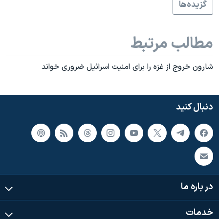
اسرائیل در جنگ
گزيده‌ها
نرگس محمدی برنده جایزه نوبل صلح
مطالب مرتبط
همایش محافظه‌کاران آمریکا «سی‌پک»
صفحه‌های ویژه
شارون خروج از غزه را برای امنيت اسرائيل ضروری خواند
سفر پرزیدنت ترامپ به چین
دنبال کنید
در باره ما
خدمات