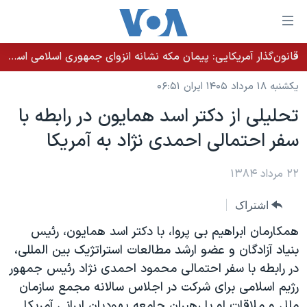
ینکهای
ابل
سترسی
قانون‌گذار آمریکایی: پیمان مکه نشانه انزوای جمهوری اسلامی است؛ ابراز امیدواری جو ویلسون نسبت به روی کار آمدن حکومتی شایسته «تاریخ غنی ایران»
خانه
هش
یکشنبه ۱۸ مرداد ۱۴۰۵ ایران ۰۶:۵۱
نسخه سبک وب‌سایت
ه
تحليلی از دکتر اسد همايون در رابطه با
حتوای
موضوع ها
سفر احتمالی احمدی نژاد به آمريکا
صلی
برنامه های تلویزیونی
ایران
هش
جدول برنامه ها
ه
۲۲ مرداد ۱۳۸۴
آمریکا
فحه
صفحه‌های ویژه
جهان
اشتراک
صلی
فرکانس‌های صدای آمریکا
ورزشی
جام جهانی ۲۰۲۶
هش
همکارمان ابراهيم بی پروا، با دکتر اسد همايون، رئيس
پخش رادیویی
ه
گزیده‌ها
عملیات خشم حماسی
بنياد آزادگان و عضو ارشد مطالعات استراتژيک بين المللی،
ستجو
در رابطه با سفر احتمالی محمود احمدی نژاد رئيس جمهور
۲۵۰سالگی آمریکا
ویژه برنامه‌ها
یادگیری زبان انگلیسی
رژيم اسلامی برای شرکت در اجلاس سالانه مجمع سازمان
ویدیوها
بایگانی برنامه‌های تلویزیونی
ملل و ملاقات او با رهبران جامعه يهوديان ايرانی آمريکا