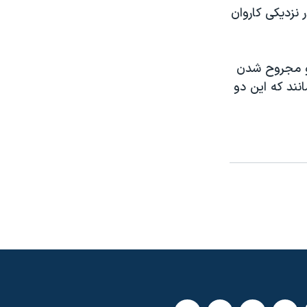
 نزديکی کاروان
و مجروح شدن
نند که اين دو