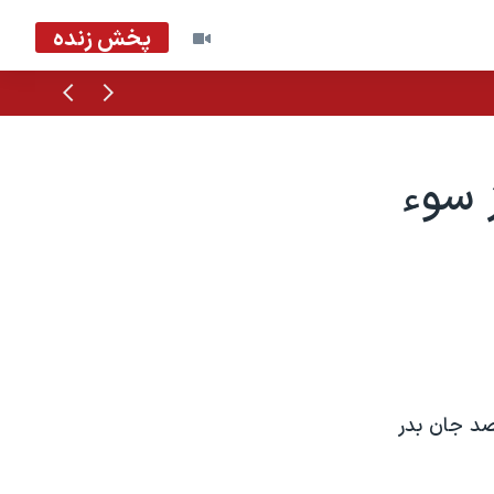
پخش زنده
قبلی
بعدی
 سوء
صد جان بدر