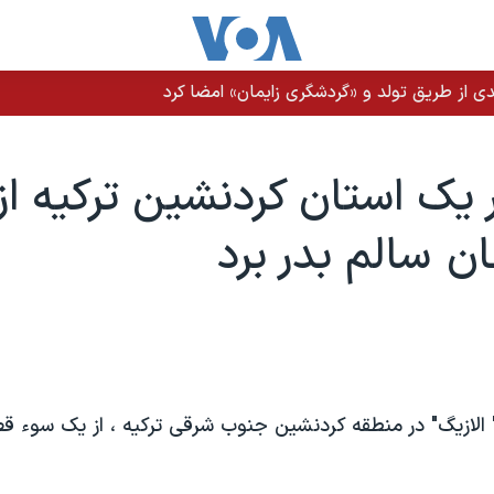
ی از طریق تولد و «گردشگری زایمان» امضا کرد
ر يک استان کردنشين ترکيه از
 سالم بدر برد
" الازيگ" در منطقه کردنشين جنوب شرقی ترکيه ، از يک سوء ق