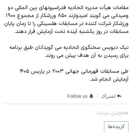
دنبال کنید
مستندها
فرهنگ و زندگی
مقامات هيأت مديره اتحاديه فدراسيونهای بين المللی دو
وميدانی می گويند اميدوارند ۸۵۰ ورزشکار از مجموع ۱۹۰۰
حقوق شهروندی
انتخابات ریاست جمهوری آمریکا ۲۰۲۴
ورزشکار شرکت کننده در مسابقات هلسينکی را تا زمان پايان
اقتصادی
حمله جمهوری اسلامی به اسرائیل
مسابقات در روز يکشنبه آينده تحت آزمايش قرار دهند.
رمز مهسا
علم و فناوری
زبانهای مختلف
نيک ديويس سخنگوی اتحاديه می گويدآنان طبق برنامه
اسرائیل در جنگ
ورزش زنان در ایران
برای رسيدن به آن هدف پيش می روند.
گالری عکس
اعتراضات زن، زندگی، آزادی
آرشیو پخش زنده
مجموعه مستندهای دادخواهی
طی مسابقات قهرمانی جهانی ۲۰۰۳ در پاريس ۴۰۵
آزمايش انجام شد.
تریبونال مردمی آبان ۹۸
دادگاه حمید نوری
اشتراک
Follow us
چهل سال گروگان‌گیری
قانون شفافیت دارائی کادر رهبری ایران
همچنبن ببینید:
اعتراضات مردمی آبان ۹۸
گزيده‌ها