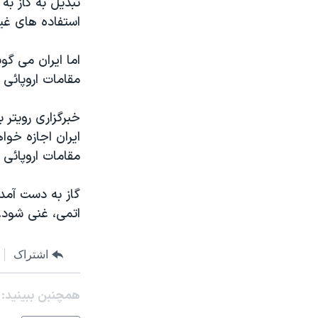
تبديل به گاز ب
مستندها
فرهنگ و زندگی
استفاده های غير
حقوق شهروندی
انتخابات ریاست جمهوری آمریکا ۲۰۲۴
اقتصادی
حمله جمهوری اسلامی به اسرائیل
اما ایران می گ
مقامات اروپائی
رمز مهسا
علم و فناوری
اسرائیل در جنگ
ورزش زنان در ایران
خبرگزاری رويتر 
گالری عکس
اعتراضات زن، زندگی، آزادی
ایران اجازه خو
مقامات اروپائی 
آرشیو پخش زنده
مجموعه مستندهای دادخواهی
تریبونال مردمی آبان ۹۸
گاز به دست آمده
دادگاه حمید نوری
اتمی، غنی شود.
چهل سال گروگان‌گیری
اشتراک
قانون شفافیت دارائی کادر رهبری ایران
اعتراضات مردمی آبان ۹۸
همچنبن ببینید:
اسرائیل در جنگ