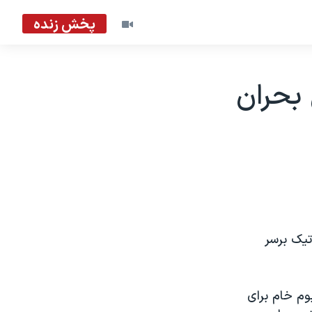
پخش زنده
 بحران
تيک برسر
وم خام برای