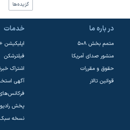
گزيده‌ها
نرگس محمدی برنده جایزه نوبل صلح
همایش محافظه‌کاران آمریکا «سی‌پک»
در باره ما
خدمات
صفحه‌های ویژه
سفر پرزیدنت ترامپ به چین
متمم بخش ۵۰۸
اپلیکیشن +VOA
منشور صدای آمریکا
فیلترشکن
حقوق و مقررات
اشتراک خبرن
قوانین تالار
آگهی استخد
فرکانس‌های 
پخش رادیو
یادگیری زبان انگلیسی
نسخه سبک 