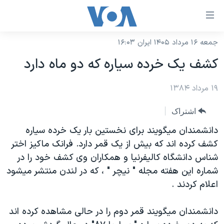
ینکهای
ابل
سترسی
جمعه ۱۶ مرداد ۱۴۰۵ ایران ۱۶:۰۳
خانه
هش
کشف يک خرده سياره که دو ماه دارد
نسخه سبک وب‌سایت
ه
حتوای
۱۹ مرداد ۱۳۸۴
موضوع ها
صلی
برنامه های تلویزیونی
ایران
اشتراک
هش
جدول برنامه ها
ه
آمریکا
دانشمندان ميگويند برای نخستين بار يک خرده سياره
فحه
صفحه‌های ویژه
کشف کرده اند که بيش از يک قمر دارد. فرانک ماکيز اختر
جهان
صلی
شناس دانشگاه کاليفرنيا و همکاران وی کشف خود را در
فرکانس‌های صدای آمریکا
ورزشی
جام جهانی ۲۰۲۶
هش
شماره اين هفته مجله " نيچر " ، که در لندن منتشر ميشود
پخش رادیویی
ه
گزیده‌ها
عملیات خشم حماسی
اعلام کردند .
ستجو
۲۵۰سالگی آمریکا
ویژه برنامه‌ها
یادگیری زبان انگلیسی
دانشمندان ميگويند قمر دوم را در حالی مشاهده کرده اند
ویدیوها
بایگانی برنامه‌های تلویزیونی