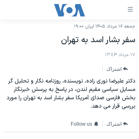
ینکهای
ابل
سترسی
جمعه ۱۶ مرداد ۱۴۰۵ ایران ۱۹:۰۰
خانه
هش
سفر بشار اسد به تهران
نسخه سبک وب‌سایت
ه
حتوای
۱۷ مرداد ۱۳۸۴
موضوع ها
صلی
برنامه های تلویزیونی
ایران
اشتراک
هش
جدول برنامه ها
ه
آمریکا
دکتر عليرضا نوری زاده، نويسنده، روزنامه نگار و تحليل گر
فحه
صفحه‌های ویژه
مسايل سياسی مقيم لندن، در پاسخ به پرسش خبرنگار
جهان
صلی
بخش فارسی صدای آمريکا سفر بشار اسد به تهران را مورد
فرکانس‌های صدای آمریکا
ورزشی
جام جهانی ۲۰۲۶
هش
بررسی قرار می دهد.
پخش رادیویی
ه
گزیده‌ها
عملیات خشم حماسی
ستجو
۲۵۰سالگی آمریکا
ویژه برنامه‌ها
اشتراک
Follow us
یادگیری زبان انگلیسی
ویدیوها
بایگانی برنامه‌های تلویزیونی