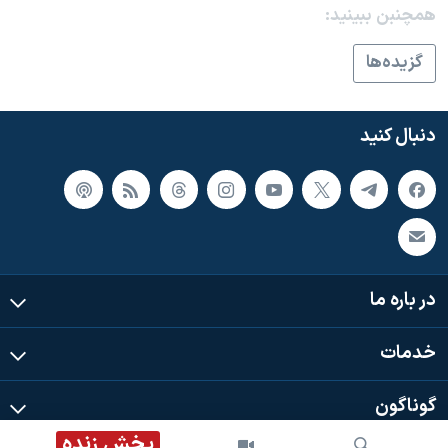
اسرائیل در جنگ
همچنبن ببینید:
نرگس محمدی برنده جایزه نوبل صلح
گزيده‌ها
همایش محافظه‌کاران آمریکا «سی‌پک»
صفحه‌های ویژه
دنبال کنید
سفر پرزیدنت ترامپ به چین
در باره ما
خدمات
گوناگون
پخش زنده