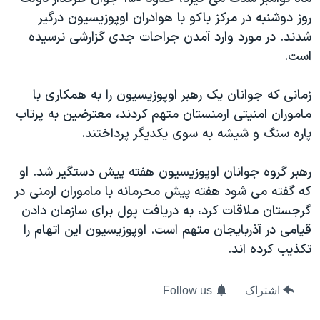
دنبال کنید
مستندها
فرهنگ و زندگی
روز دوشنبه در مرکز باکو با هوادران اوپوزيسيون درگير
شدند. در مورد وارد آمدن جراحات جدی گزارشی نرسيده
حقوق شهروندی
انتخابات ریاست جمهوری آمریکا ۲۰۲۴
است.
اقتصادی
حمله جمهوری اسلامی به اسرائیل
رمز مهسا
علم و فناوری
زمانی که جوانان يک رهبر اوپوزيسيون را به همکاری با
زبانهای مختلف
ماموران امنيتی ارمنستان متهم کردند، معترضين به پرتاب
اسرائیل در جنگ
ورزش زنان در ایران
پاره سنگ و شيشه به سوی يکديگر پرداختند.
گالری عکس
اعتراضات زن، زندگی، آزادی
آرشیو پخش زنده
مجموعه مستندهای دادخواهی
رهبر گروه جوانان اوپوزيسيون هفته پيش دستگير شد. او
که گفته می شود هفته پيش محرمانه با ماموران ارمنی در
تریبونال مردمی آبان ۹۸
گرجستان ملاقات کرد، به دريافت پول برای سازمان دادن
دادگاه حمید نوری
قيامی در آذربايجان متهم است. اوپوزيسيون اين اتهام را
چهل سال گروگان‌گیری
تکذيب کرده اند.
قانون شفافیت دارائی کادر رهبری ایران
اشتراک
Follow us
اعتراضات مردمی آبان ۹۸