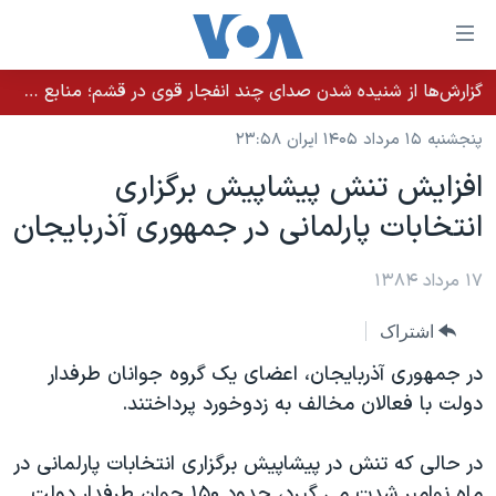
ینکهای
ابل
سترسی
گزارش‌ها از شنیده شدن صدای چند انفجار قوی در قشم؛ منابع حکومتی می‌گویند درگیری در تنگه هرمز بود
خانه
هش
پنجشنبه ۱۵ مرداد ۱۴۰۵ ایران ۲۳:۵۸
نسخه سبک وب‌سایت
ه
افزايش تنش پيشاپيش برگزاری
حتوای
موضوع ها
انتخابات پارلمانی در جمهوری آذربايجان
صلی
برنامه های تلویزیونی
ایران
هش
جدول برنامه ها
ه
۱۷ مرداد ۱۳۸۴
آمریکا
فحه
صفحه‌های ویژه
جهان
اشتراک
صلی
فرکانس‌های صدای آمریکا
ورزشی
جام جهانی ۲۰۲۶
هش
در جمهوری آذربايجان، اعضای یک گروه جوانان طرفدار
پخش رادیویی
ه
گزیده‌ها
عملیات خشم حماسی
دولت با فعالان مخالف به زدوخورد پرداختند.
ستجو
۲۵۰سالگی آمریکا
ویژه برنامه‌ها
یادگیری زبان انگلیسی
در حالی که تنش در پيشاپيش برگزاری انتخابات پارلمانی در
ویدیوها
بایگانی برنامه‌های تلویزیونی
ماه نوامبر شدت می گيرد، حدود ۱۵۰ جوان طرفدار دولت