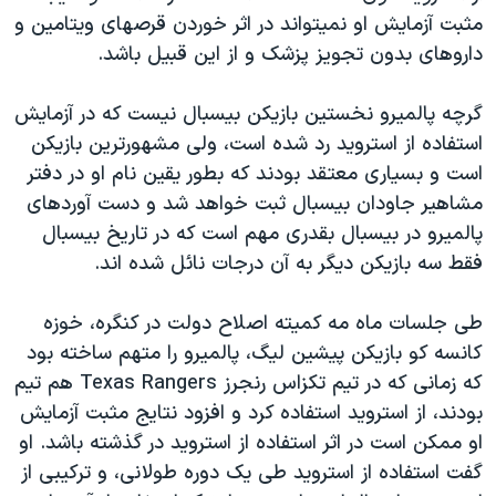
اسرائیل در جنگ
مثبت آزمايش او نميتواند در اثر خوردن قرصهای ويتامين و
نرگس محمدی برنده جایزه نوبل صلح
داروهای بدون تجويز پزشک و از اين قبيل باشد.
همایش محافظه‌کاران آمریکا «سی‌پک»
گرچه پالميرو نخستين بازيکن بيسبال نيست که در آزمايش
صفحه‌های ویژه
استفاده از استرويد رد شده است، ولی مشهورترين بازيکن
سفر پرزیدنت ترامپ به چین
است و بسياری معتقد بودند که بطور يقين نام او در دفتر
مشاهير جاودان بيسبال ثبت خواهد شد و دست آوردهای
پالميرو در بيسبال بقدری مهم است که در تاريخ بيسبال
فقط سه بازيکن ديگر به آن درجات نائل شده اند.
طی جلسات ماه مه کميته اصلاح دولت در کنگره، خوزه
کانسه کو بازيکن پيشين ليگ، پالميرو را متهم ساخته بود
که زمانی که در تيم تکزاس رنجرز Texas Rangers هم تيم
بودند، از استرويد استفاده کرد و افزود نتايج مثبت آزمايش
او ممکن است در اثر استفاده از استرويد در گذشته باشد. او
گفت استفاده از استرويد طی يک دوره طولانی، و ترکيبی از