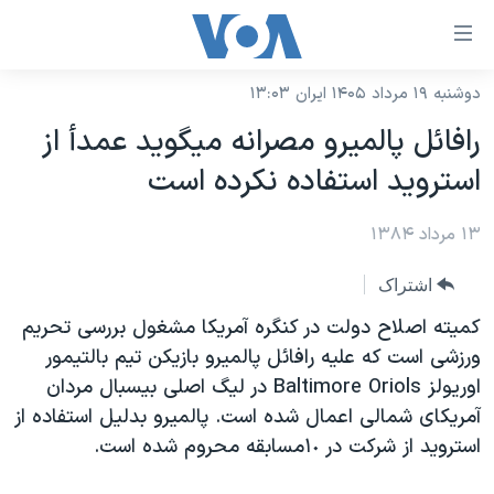
ینکهای
ابل
سترسی
دوشنبه ۱۹ مرداد ۱۴۰۵ ایران ۱۳:۰۳
خانه
هش
رافائل پالميرو مصرانه ميگويد عمدأ از
نسخه سبک وب‌سایت
ه
استرويد استفاده نکرده است
حتوای
موضوع ها
صلی
۱۳ مرداد ۱۳۸۴
برنامه های تلویزیونی
ایران
هش
جدول برنامه ها
ه
آمریکا
اشتراک
فحه
صفحه‌های ویژه
جهان
کميته اصلاح دولت در کنگره آمريکا مشغول بررسی تحريم
صلی
فرکانس‌های صدای آمریکا
ورزشی است که عليه رافائل پالميرو بازيکن تيم بالتيمور
ورزشی
جام جهانی ۲۰۲۶
هش
اوريولز Baltimore Oriols در ليگ اصلی بيسبال مردان
پخش رادیویی
ه
گزیده‌ها
عملیات خشم حماسی
آمريکای شمالی اعمال شده است. پالميرو بدليل استفاده از
ستجو
۲۵۰سالگی آمریکا
ویژه برنامه‌ها
استرويد از شرکت در ١٠مسابقه محروم شده است.
یادگیری زبان انگلیسی
ویدیوها
بایگانی برنامه‌های تلویزیونی