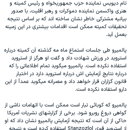
تام ديويس نماينده حزب جمهوريخواه و رئيس کميته و
دنبال کنید
مستندها
فرهنگ و زندگی
هنری واکسمن نماينده دموکرات و رهبر اقليت، با صدور
حقوق شهروندی
انتخابات ریاست جمهوری آمریکا ۲۰۲۴
بيانيه مشترکی خاطر نشان ساخته اند که بر اساس نتيجه
تحقيقات کميته ممکن است اقدامات بيشتری در اين زمينه
اقتصادی
حمله جمهوری اسلامی به اسرائیل
بعمل آيد.
رمز مهسا
علم و فناوری
زبانهای مختلف
اسرائیل در جنگ
ورزش زنان در ایران
پالميرو طی جلسات استماع ماه مه گذشته آن کميته درباره
استرويد در ورزش شهادت داد و گفت او هرگز از استرويد
گالری عکس
اعتراضات زن، زندگی، آزادی
استفاده نکرده است. پالميرو ميگويد تمام اطلاعاتی را که
آرشیو پخش زنده
مجموعه مستندهای دادخواهی
درباره نتايج آزمايش اش درباره استرويد دارد در اختيار
تریبونال مردمی آبان ۹۸
قانون گزاران قرار خواهد داد و مصرانه ميگويد عمدأ از اين
دارو استفاده نکرده است.
دادگاه حمید نوری
چهل سال گروگان‌گیری
پالميرو که کوبائی تبار است ممکن است با اتهامات ناشی از
قانون شفافیت دارائی کادر رهبری ایران
گواهی دروغ روبرو شود. برخی از گزارشهای نشريات آمريکا
حاکی از آن است که نتيجه آزمايش پالميرو نشان داد که او
اعتراضات مردمی آبان ۹۸
از استرويد قوی Stanzozlol استفاده کرده است و نتيجه