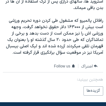
استرويد ها، سالهای درازی پس از ترک استفاده از آن ها در
بدن باقی ميماند.
رافائل پالميرو که مشغول طی کردن دوره تحريم ورزشی
است بيش از ١۶٣۰۰۰ دلار حقوق نخواهد گرفت، وجهه
ورزشی اش را نيز ممکن است از دست بدهد و برخی از
تماشاگران که طی حدود ٢٠ سال گذشته او را بعنوان يک
قهرمان تلقی ميکردند آزرده شده اند و ليگ اصلی بيسبال
آمريکا نيز در موقعيت سؤال برانگيزی قرار گرفته است.
اشتراک
Follow us
همچنبن ببینید:
گزيده‌ها