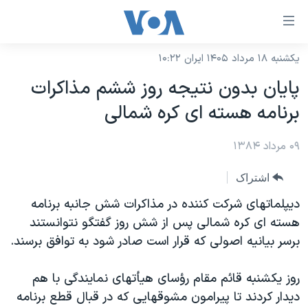
ینکهای
ابل
سترسی
یکشنبه ۱۸ مرداد ۱۴۰۵ ایران ۱۰:۲۲
خانه
هش
پايان بدون نتيجه روز ششم مذاکرات
نسخه سبک وب‌سایت
ه
برنامه هسته ای کره شمالی
حتوای
موضوع ها
صلی
۰۹ مرداد ۱۳۸۴
برنامه های تلویزیونی
ایران
هش
جدول برنامه ها
ه
آمریکا
اشتراک
فحه
صفحه‌های ویژه
جهان
ديپلماتهای شرکت کننده در مذاکرات شش جانبه برنامه
صلی
فرکانس‌های صدای آمریکا
هسته ای کره شمالی پس از شش روز گفتگو نتوانستند
ورزشی
جام جهانی ۲۰۲۶
هش
برسر بيانيه اصولی که قرار است صادر شود به توافق برسند.
پخش رادیویی
ه
گزیده‌ها
عملیات خشم حماسی
ستجو
۲۵۰سالگی آمریکا
ویژه برنامه‌ها
روز يکشنبه قائم مقام رؤسای هيأتهای نمايندگی با هم
یادگیری زبان انگلیسی
ديدار کردند تا پيرامون مشوقهايی که در قبال قطع برنامه
ویدیوها
بایگانی برنامه‌های تلویزیونی