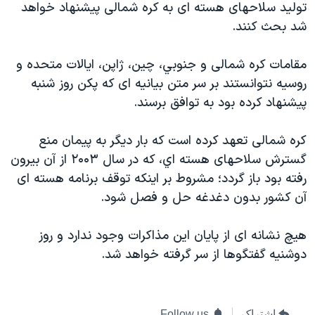
توليد سلاحهای هسته ای به کره شمالی پيشنهاد خواهد
دنبال کنید
مستندها
فرهنگ و زندگی
شد بحث کنند.
حقوق شهروندی
انتخابات ریاست جمهوری آمریکا ۲۰۲۴
مقامات کره شمالی و جنوبي، چين، ژاپن، ايالات متحده و
اقتصادی
حمله جمهوری اسلامی به اسرائیل
روسيه نتوانستند بر سر متن بيانيه ای که پکن روز شنبه
رمز مهسا
علم و فناوری
پيشنهاد کرده بود به توافق برسند.
زبانهای مختلف
اسرائیل در جنگ
ورزش زنان در ایران
کره شمالی تعهد کرده است که بار ديگر به پيمان منع
گالری عکس
اعتراضات زن، زندگی، آزادی
گسترش سلاحهای هسته اي، که در سال ۲۰۰۳ از آن بيرون
آرشیو پخش زنده
مجموعه مستندهای دادخواهی
رفته بود باز گردد؛ مشروط بر اينکه توقف برنامه هسته ای
تریبونال مردمی آبان ۹۸
آن کشور بدون دغدغه حل و فصل شود.
دادگاه حمید نوری
هيچ نشانه ای از پايان اين مذاکرات وجود ندارد و روز
چهل سال گروگان‌گیری
دوشنيه گفتگوها از سر گرفته خواهد شد.
قانون شفافیت دارائی کادر رهبری ایران
اعتراضات مردمی آبان ۹۸
اشتراک
Follow us