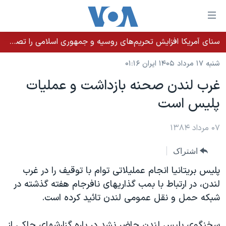
ینکهای
ابل
سترسی
سنای آمریکا افزایش تحریم‌های روسیه و جمهوری اسلامی را تصویب کرد؛ زلنسکی از این اقدام تشکر کرد
خانه
هش
شنبه ۱۷ مرداد ۱۴۰۵ ایران ۰۱:۱۶
نسخه سبک وب‌سایت
ه
غرب لندن صحنه بازداشت و عمليات
حتوای
موضوع ها
پليس است
صلی
برنامه های تلویزیونی
ایران
هش
جدول برنامه ها
ه
۰۷ مرداد ۱۳۸۴
آمریکا
فحه
صفحه‌های ویژه
جهان
اشتراک
صلی
فرکانس‌های صدای آمریکا
ورزشی
جام جهانی ۲۰۲۶
هش
پليس بريتانيا انجام عمليلاتی توام با توقيف را در غرب
پخش رادیویی
ه
گزیده‌ها
عملیات خشم حماسی
لندن، در ارتباط با بمب گذاريهای نافرجام هفته گذشته در
ستجو
شبکه حمل و نقل عمومی لندن تائيد کرده است.
۲۵۰سالگی آمریکا
ویژه برنامه‌ها
یادگیری زبان انگلیسی
ویدیوها
بایگانی برنامه‌های تلویزیونی
سخنگوی پليس لندن حاضر نشد در باره گزارشهای حاکی از