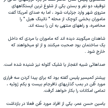
دنبال کنید
مستندها
فرهنگ و زندگی
توقيف دو نفر و بستن يکی از شلوغ ترين ايستگاههای
متروی شهر وارد جزئيات شود ، اما به صدای آمريکا گفت
حقوق شهروندی
انتخابات ریاست جمهوری آمریکا ۲۰۲۴
ماموران بخشی کوچک از محله " ناتينگ هيل " را
اقتصادی
حمله جمهوری اسلامی به اسرائیل
محاصره، و راههای منتهی به آن را بسته اند.
رمز مهسا
علم و فناوری
زبانهای مختلف
شاهدان ميگويند ديده اند که ماموران با مردی که داخل
اسرائیل در جنگ
ورزش زنان در ایران
يک ساختمان بود صحبت ميکنند و از او ميخواهند که
گالری عکس
اعتراضات زن، زندگی، آزادی
خارج شود .
آرشیو پخش زنده
مجموعه مستندهای دادخواهی
صداهائی شبيه انفجار يا شليک گلوله نيز شنيده شده است.
تریبونال مردمی آبان ۹۸
دادگاه حمید نوری
پيشتر کميسير پليس گفته بود که برای پيدا کردن سه فراری
چهل سال گروگان‌گیری
مورد ظّن در بمب گذاريهای نافرجام بيست و يکم ژوئيه ،
تمامی امکانات را بکار خواهد گرفت.
قانون شفافیت دارائی کادر رهبری ایران
اعتراضات مردمی آبان ۹۸
ياسين حسن عمر، يکی از افراد مورد ظّن فعلا در بازداشت