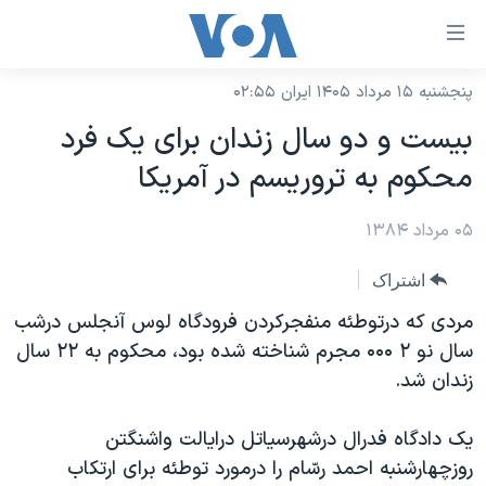
ینکهای
ابل
سترسی
پنجشنبه ۱۵ مرداد ۱۴۰۵ ایران ۰۲:۵۵
خانه
هش
بيست و دو سال زندان برای يک فرد
نسخه سبک وب‌سایت
ه
محکوم به تروريسم در آمريکا
حتوای
موضوع ها
صلی
۰۵ مرداد ۱۳۸۴
برنامه های تلویزیونی
ایران
هش
جدول برنامه ها
ه
آمریکا
اشتراک
فحه
صفحه‌های ویژه
جهان
مردی که درتوطئه منفجرکردن فرودگاه لوس آنجلس درشب
صلی
فرکانس‌های صدای آمریکا
سال نو ۲ ۰۰۰ مجرم شناخته شده بود، محکوم به ۲۲ سال
ورزشی
جام جهانی ۲۰۲۶
هش
زندان شد.
پخش رادیویی
ه
گزیده‌ها
عملیات خشم حماسی
ستجو
۲۵۰سالگی آمریکا
ویژه برنامه‌ها
يک دادگاه فدرال درشهرسياتل درايالت واشنگتن
یادگیری زبان انگلیسی
روزچهارشنبه احمد رسّام را درمورد توطئه برای ارتکاب
ویدیوها
بایگانی برنامه‌های تلویزیونی