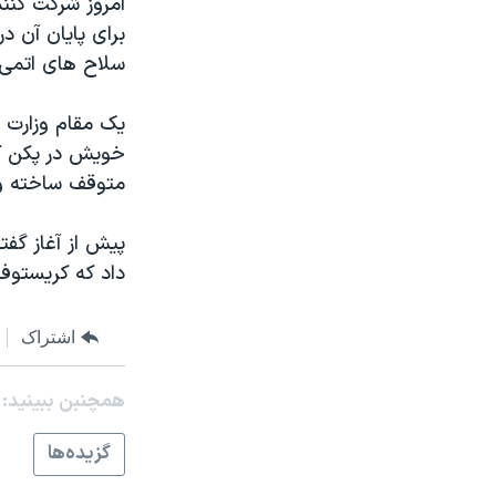
امروز شرکت کنند
مستندها
فرهنگ و زندگی
برای پايان آن د
حقوق شهروندی
انتخابات ریاست جمهوری آمریکا ۲۰۲۴
سلاح های اتمی
اقتصادی
حمله جمهوری اسلامی به اسرائیل
يک مقام وزارت ا
رمز مهسا
علم و فناوری
خويش در پکن کرد
اسرائیل در جنگ
ورزش زنان در ایران
متوقف ساخته و 
گالری عکس
اعتراضات زن، زندگی، آزادی
پيش از آغاز گفت
آرشیو پخش زنده
مجموعه مستندهای دادخواهی
داد که کريستوفر
تریبونال مردمی آبان ۹۸
دادگاه حمید نوری
اشتراک
چهل سال گروگان‌گیری
همچنبن ببینید:
قانون شفافیت دارائی کادر رهبری ایران
اعتراضات مردمی آبان ۹۸
گزيده‌ها
اسرائیل در جنگ