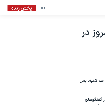
پخش زنده
وز در
ز سه شنبه، پس
در گفتگوهای