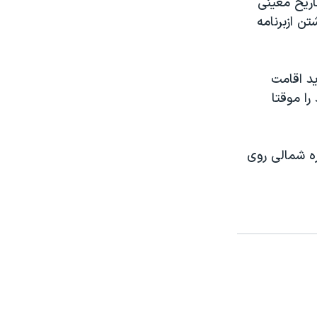
اريخ معينی
ن ازبرنامه
يد اقامت
را موقتا
ره شمالی روی