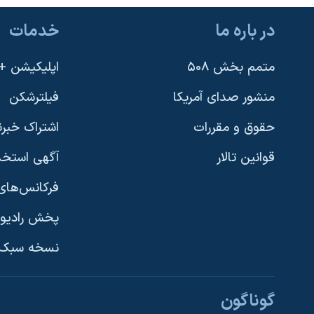
نرگس محمدی برنده جایزه نوبل صلح
در باره ما
خدمات
همایش محافظه‌کاران آمریکا «سی‌پک»
متمم بخش ۵۰۸
اپلیکیشن +VOA
صفحه‌های ویژه
سفر پرزیدنت ترامپ به چین
منشور صدای آمریکا
فیلترشکن
حقوق و مقررات
اشتراک خبرن
قوانین تالار
آگهی استخد
فرکانس‌های 
پخش رادیو
یادگیری زبان انگلیسی
نسخه سبک 
دنبال کنید
گوناگون