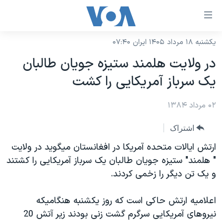
ینکهای
ابل
سترسی
یکشنبه ۱۸ مرداد ۱۴۰۵ ایران ۰۷:۴۰
خانه
هش
در ولايت هلمند ستيزه جويان طالبان
نسخه سبک وب‌سایت
ه
يک سرباز آمريکايی را کشت
حتوای
موضوع ها
صلی
۰۲ مرداد ۱۳۸۴
برنامه های تلویزیونی
ایران
هش
جدول برنامه ها
ه
آمریکا
اشتراک
فحه
صفحه‌های ویژه
جهان
ارتش ايالات متحده آمريکا در افغانستان ميگويد در ولايت
صلی
فرکانس‌های صدای آمریکا
" هلمند" ستيزه جويان طالبان يک سرباز آمريکايی را کشتند
ورزشی
جام جهانی ۲۰۲۶
هش
و يک تن ديگر را زخمی کردند.
پخش رادیویی
ه
گزیده‌ها
عملیات خشم حماسی
ستجو
۲۵۰سالگی آمریکا
ویژه برنامه‌ها
اعلاميه ارتش حاکی است که روز يکشنبه هنگاميکه
یادگیری زبان انگلیسی
نيروهای آمريکايی سرگرم گشت زنی بودند زير آتش 20
ویدیوها
بایگانی برنامه‌های تلویزیونی