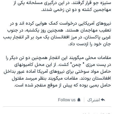
ستيزه جو قرار گرفتند. در اين درگيری مسلحانه يکی از
دنبال کنید
مستندها
فرهنگ و زندگی
مهاجمين کشته و دو تن زخمی شدند.
حقوق شهروندی
انتخابات ریاست جمهوری آمریکا ۲۰۲۴
نيروهای آمريکايی درخواست کمک هوايی کرده اند و در
اقتصادی
حمله جمهوری اسلامی به اسرائیل
تعقيب مهاجمان هستند. همچنين روز يکشنبه، در جنوب
رمز مهسا
علم و فناوری
غربی پاکستان، در مرز افغانستان يک مرد بر اثر انفجار بمب
زبانهای مختلف
اسرائیل در جنگ
ورزش زنان در ایران
جان خود را ازدست داد.
گالری عکس
اعتراضات زن، زندگی، آزادی
مقامات محلی ميگويند اين انفجار همچنين دو تن ديگر را
آرشیو پخش زنده
مجموعه مستندهای دادخواهی
در پست مرزی " چمن" کشت. از اين محل کاميونهای
تریبونال مردمی آبان ۹۸
حامل مواد سوختی برای نيروهای آمريکا آماده عبور بداخل
افغانستان بودند. مقامات ميگويند بنظر ميرسد مقتول
دادگاه حمید نوری
حامل بمبی بوده که پيش از موقع منفجر شده است.
چهل سال گروگان‌گیری
قانون شفافیت دارائی کادر رهبری ایران
اشتراک
Follow us
اعتراضات مردمی آبان ۹۸