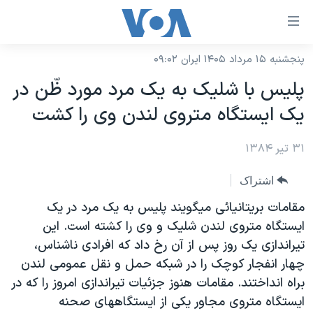
ینکهای
ابل
سترسی
پنجشنبه ۱۵ مرداد ۱۴۰۵ ایران ۰۹:۰۲
خانه
هش
پليس با شليک به يک مرد مورد ظّن در
نسخه سبک وب‌سایت
ه
يک ايستگاه متروی لندن وی را کشت
حتوای
موضوع ها
صلی
۳۱ تیر ۱۳۸۴
برنامه های تلویزیونی
ایران
هش
جدول برنامه ها
ه
آمریکا
اشتراک
فحه
صفحه‌های ویژه
جهان
مقامات بريتانيائی ميگويند پليس به يک مرد در يک
صلی
فرکانس‌های صدای آمریکا
ايستگاه متروی لندن شليک و وی را کشته است. اين
ورزشی
جام جهانی ۲۰۲۶
هش
تيراندازی يک روز پس از آن رخ داد که افرادی ناشناس،
پخش رادیویی
ه
گزیده‌ها
عملیات خشم حماسی
چهار انفجار کوچک را در شبکه حمل و نقل عمومی لندن
ستجو
۲۵۰سالگی آمریکا
ویژه برنامه‌ها
براه انداختند. مقامات هنوز جزئيات تيراندازی امروز را که در
یادگیری زبان انگلیسی
ايستگاه متروی مجاور يکی از ايستگاههای صحنه
ویدیوها
بایگانی برنامه‌های تلویزیونی