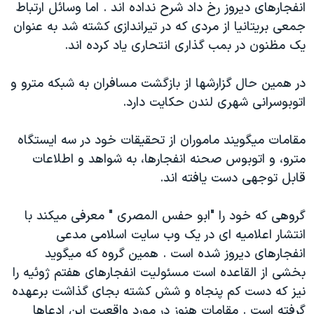
انفجارهای ديروز رخ داد شرح نداده اند . اما وسائل ارتباط
دنبال کنید
مستندها
فرهنگ و زندگی
جمعی بريتانيا از مردی که در تيراندازی کشته شد به عنوان
حقوق شهروندی
انتخابات ریاست جمهوری آمریکا ۲۰۲۴
يک مظنون در بمب گذاری انتحاری ياد کرده اند.
اقتصادی
حمله جمهوری اسلامی به اسرائیل
در همين حال گزارشها از بازگشت مسافران به شبکه مترو و
رمز مهسا
علم و فناوری
اتوبوسرانی شهری لندن حکايت دارد.
زبانهای مختلف
اسرائیل در جنگ
ورزش زنان در ایران
مقامات ميگويند ماموران از تحقيقات خود در سه ايستگاه
گالری عکس
اعتراضات زن، زندگی، آزادی
مترو، و اتوبوس صحنه انفجارها، به شواهد و اطلاعات
آرشیو پخش زنده
مجموعه مستندهای دادخواهی
قابل توجهی دست يافته اند.
تریبونال مردمی آبان ۹۸
گروهی که خود را "ابو حفس المصری " معرفی ميکند با
دادگاه حمید نوری
انتشار اعلاميه ای در يک وب سايت اسلامی مدعی
چهل سال گروگان‌گیری
انفجارهای ديروز شده است . همين گروه که ميگويد
قانون شفافیت دارائی کادر رهبری ایران
بخشی از القاعده است مسئوليت انفجارهای هفتم ژوئيه را
نيز که دست کم پنجاه و شش کشته بجای گذاشت برعهده
اعتراضات مردمی آبان ۹۸
گرفته است . مقامات هنوز در مورد واقعيت اين ادعاها