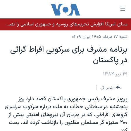
ینکهای
ابل
سترسی
سنای آمریکا افزایش تحریم‌های روسیه و جمهوری اسلامی را تصویب کرد؛ زلنسکی از این اقدام تشکر کرد
خانه
هش
شنبه ۱۷ مرداد ۱۴۰۵ ایران ۰۱:۰۹
نسخه سبک وب‌سایت
ه
برنامه مشرف برای سرکوبی افراط گرائی
حتوای
موضوع ها
در پاکستان
صلی
برنامه های تلویزیونی
ایران
هش
جدول برنامه ها
ه
۲۹ تیر ۱۳۸۴
آمریکا
فحه
صفحه‌های ویژه
جهان
اشتراک
صلی
فرکانس‌های صدای آمریکا
ورزشی
جام جهانی ۲۰۲۶
هش
پرويز مشرف رئيس جمهوری پاکستان قصد دارد روز
پخش رادیویی
ه
گزیده‌ها
عملیات خشم حماسی
پنجشنبه در سخنانی خطاب به ملت درباره سرکوب سراسری
ستجو
گروهای افراطی، که در جريان آن نيروهای امنيتی بيش از
۲۵۰سالگی آمریکا
ویژه برنامه‌ها
یادگیری زبان انگلیسی
٢۰۰ ستيزه گر مسلمان مظنون را بازداشت کرده اند، بحث
ویدیوها
بایگانی برنامه‌های تلویزیونی
کند.