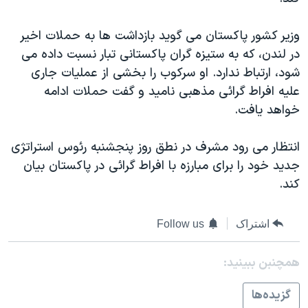
دنبال کنید
مستندها
فرهنگ و زندگی
وزير کشور پاکستان می گويد بازداشت ها به حملات اخير
حقوق شهروندی
انتخابات ریاست جمهوری آمریکا ۲۰۲۴
در لندن، که به ستيزه گران پاکستانی تبار نسبت داده می
اقتصادی
حمله جمهوری اسلامی به اسرائیل
شود، ارتباط ندارد. او سرکوب را بخشی از عمليات جاری
رمز مهسا
علم و فناوری
عليه افراط گرائی مذهبی ناميد و گفت حملات ادامه
زبانهای مختلف
خواهد يافت.
اسرائیل در جنگ
ورزش زنان در ایران
گالری عکس
اعتراضات زن، زندگی، آزادی
انتظار می رود مشرف در نطق روز پنجشنبه رئوس استراتژی
آرشیو پخش زنده
مجموعه مستندهای دادخواهی
جديد خود را برای مبارزه با افراط گرائی در پاکستان بيان
کند.
تریبونال مردمی آبان ۹۸
دادگاه حمید نوری
اشتراک
Follow us
چهل سال گروگان‌گیری
همچنبن ببینید:
قانون شفافیت دارائی کادر رهبری ایران
اعتراضات مردمی آبان ۹۸
گزيده‌ها