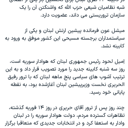
دنبال کنید
مستندها
فرهنگ و زندگی
شبه نظاميان شيعی حزب الله که واشنگتن آن را يک
سازمان تروريستی می داند، عضويت دارد.
حقوق شهروندی
انتخابات ریاست جمهوری آمریکا ۲۰۲۴
اقتصادی
حمله جمهوری اسلامی به اسرائیل
ميشل عون فرمانده پيشين ارتش لبنان و يکی از
رمز مهسا
علم و فناوری
سياستمداران برجسته مسيحی اين کشور موفق به ورود به
زبانهای مختلف
کابينه نشد.
اسرائیل در جنگ
ورزش زنان در ایران
گالری عکس
اعتراضات زن، زندگی، آزادی
اِميل لحود رئيس جمهوری لبنان که هوادار سوريه است،
آرشیو پخش زنده
مجموعه مستندهای دادخواهی
روز سه شنبه کابينه جديد را مورد تصويب قرار داد و به اين
ترتيب آشوب های سياسی پنج ماهه لبنان که با ترور رفيق
تریبونال مردمی آبان ۹۸
الحريری نخست وزيرپيشين لبنان آغازشده بود، به نقطه
دادگاه حمید نوری
پايانی خود رسيد.
چهل سال گروگان‌گیری
چند روز پس از ترور آقای حريری در روز ۱۴ فوريه گذشته،
قانون شفافیت دارائی کادر رهبری ایران
تظاهرات گسترده مردم، دولت هوادار سوريه را در لبنان
اعتراضات مردمی آبان ۹۸
وادار به استعفا کرد و در انتخابات جديدی که متعاقبا برگزار