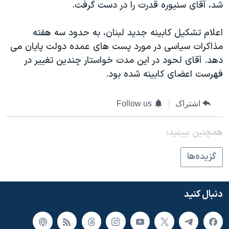
اسرائیل در جنگ
شد، آقای سنيوره قدرت را در دست گرفت.
نرگس محمدی برنده جایزه نوبل صلح
اعلام تشکيل کابينه جديد لبنان، به حدود سه هفته
همایش محافظه‌کاران آمریکا «سی‌پک»
مذاکرات سياسی در مورد پست های عمده دولت پايان می
صفحه‌های ویژه
دهد. آقای لحود در اين مدت خواستار چندين تغيير در
فهرست اعضای کابينه شده بود.
سفر پرزیدنت ترامپ به چین
اشتراک
Follow us
همچنبن ببینید:
گزيده‌ها
دنبال کنید