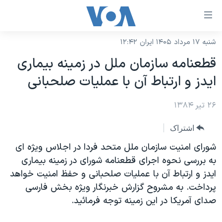
ینکهای
ابل
سترسی
شنبه ۱۷ مرداد ۱۴۰۵ ایران ۱۲:۴۲
خانه
هش
قطعنامه سازمان ملل در زمينه بيماری
نسخه سبک وب‌سایت
ه
ايدز و ارتباط آن با عمليات صلحبانی
حتوای
موضوع ها
صلی
۲۶ تیر ۱۳۸۴
برنامه های تلویزیونی
ایران
هش
جدول برنامه ها
ه
آمریکا
اشتراک
فحه
صفحه‌های ویژه
جهان
شورای امنيت سازمان ملل متحد فردا در اجلاس ويژه ای
صلی
فرکانس‌های صدای آمریکا
به بررسی نحوه اجرای قطعنامه شورای در زمينه بيماری
ورزشی
جام جهانی ۲۰۲۶
هش
ايدز و ارتباط آن با عمليات صلحبانی و حفظ امنيت خواهد
پخش رادیویی
ه
گزیده‌ها
عملیات خشم حماسی
پرداخت. به مشروح گزارش خبرنگار ويژه بخش فارسی
ستجو
۲۵۰سالگی آمریکا
ویژه برنامه‌ها
صدای آمريکا در اين زمينه توجه فرمائيد.
یادگیری زبان انگلیسی
ویدیوها
بایگانی برنامه‌های تلویزیونی