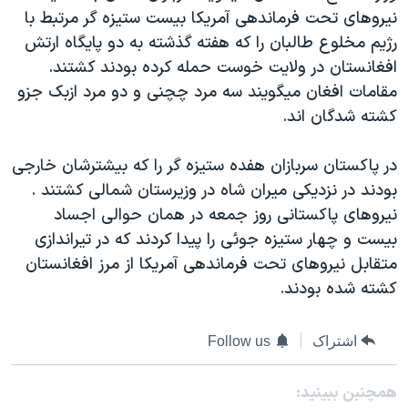
نيروهای تحت فرماندهی آمريکا بيست ستيزه گر مرتبط با
دنبال کنید
مستندها
فرهنگ و زندگی
رژيم مخلوع طالبان را که هفته گذشته به دو پايگاه ارتش
حقوق شهروندی
انتخابات ریاست جمهوری آمریکا ۲۰۲۴
افغانستان در ولايت خوست حمله کرده بودند کشتند.
اقتصادی
حمله جمهوری اسلامی به اسرائیل
مقامات افغان ميگويند سه مرد چچنی و دو مرد ازبک جزو
کشته شدگان اند.
رمز مهسا
علم و فناوری
زبانهای مختلف
اسرائیل در جنگ
ورزش زنان در ایران
در پاکستان سربازان هفده ستيزه گر را که بيشترشان خارجی
گالری عکس
اعتراضات زن، زندگی، آزادی
بودند در نزديکی ميران شاه در وزيرستان شمالی کشتند .
نيروهای پاکستانی روز جمعه در همان حوالی اجساد
آرشیو پخش زنده
مجموعه مستندهای دادخواهی
بيست و چهار ستيزه جوئی را پيدا کردند که در تيراندازی
تریبونال مردمی آبان ۹۸
متقابل نيروهای تحت فرماندهی آمريکا از مرز افغانستان
دادگاه حمید نوری
کشته شده بودند.
چهل سال گروگان‌گیری
اشتراک
Follow us
قانون شفافیت دارائی کادر رهبری ایران
اعتراضات مردمی آبان ۹۸
همچنبن ببینید: