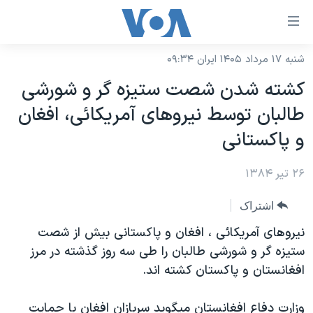
ینکهای
ابل
سترسی
شنبه ۱۷ مرداد ۱۴۰۵ ایران ۰۹:۳۴
خانه
هش
کشته شدن شصت ستيزه گر و شورشی
نسخه سبک وب‌سایت
ه
طالبان توسط نيروهای آمريکائی، افغان
حتوای
موضوع ها
و پاکستانی
صلی
برنامه های تلویزیونی
ایران
هش
۲۶ تیر ۱۳۸۴
جدول برنامه ها
ه
آمریکا
فحه
صفحه‌های ویژه
جهان
اشتراک
صلی
فرکانس‌های صدای آمریکا
ورزشی
جام جهانی ۲۰۲۶
نيروهای آمريکائی ، افغان و پاکستانی بيش از شصت
هش
پخش رادیویی
ستيزه گر و شورشی طالبان را طی سه روز گذشته در مرز
ه
گزیده‌ها
عملیات خشم حماسی
افغانستان و پاکستان کشته اند.
ستجو
۲۵۰سالگی آمریکا
ویژه برنامه‌ها
یادگیری زبان انگلیسی
ویدیوها
بایگانی برنامه‌های تلویزیونی
وزارت دفاع افغانستان ميگويد سربازان افغان با حمايت