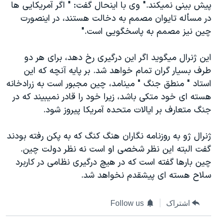
پيش بينی نميکند." وی با اينحال گفت: " اگر آمريکايی ها
دنبال کنید
مستندها
فرهنگ و زندگی
در مسأله تايوان مصمم به دخالت هستند، در اينصورت
حقوق شهروندی
انتخابات ریاست جمهوری آمریکا ۲۰۲۴
چين نيز مصمم به پاسخگويی است."
اقتصادی
حمله جمهوری اسلامی به اسرائیل
اين ژنرال ميگويد اگر اين درگيری رخ دهد، برای هر دو
رمز مهسا
علم و فناوری
طرف بسيار گران تمام خواهد شد. بر پايه آنچه که اين
زبانهای مختلف
اسرائیل در جنگ
ورزش زنان در ایران
استاد " منطق جنگ " مينامد، چين مجبور است به زرادخانه
هسته ای خود متکی باشد، زيرا خود را قادر نميبيند که در
گالری عکس
اعتراضات زن، زندگی، آزادی
جنگ متعارف بر ايالات متحده آمريکا پيروز شود.
آرشیو پخش زنده
مجموعه مستندهای دادخواهی
تریبونال مردمی آبان ۹۸
ژنرال ژو به روزنامه نگاران هنگ کنگ که به پکن رفته بودند
گفت البته اين نظر شخصی او است نه نظر دولت چين.
دادگاه حمید نوری
چين بارها گفته است که در هيچ درگيری نظامی در کاربرد
چهل سال گروگان‌گیری
سلاح هسته ای پيشقدم نخواهد شد.
قانون شفافیت دارائی کادر رهبری ایران
اعتراضات مردمی آبان ۹۸
اشتراک
Follow us