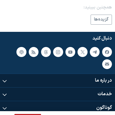
اسرائیل در جنگ
همچنبن ببینید:
نرگس محمدی برنده جایزه نوبل صلح
گزيده‌ها
همایش محافظه‌کاران آمریکا «سی‌پک»
صفحه‌های ویژه
دنبال کنید
سفر پرزیدنت ترامپ به چین
در باره ما
خدمات
گوناگون