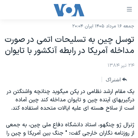
ینکهای
ابل
سترسی
جمعه ۱۶ مرداد ۱۴۰۵ ایران ۲۰:۰۴
خانه
هش
توسل چين به تسليحات اتمی در صورت
نسخه سبک وب‌سایت
ه
مداخله آمريکا در رابطه آنکشور با تايوان
حتوای
موضوع ها
صلی
۲۴ تیر ۱۳۸۴
برنامه های تلویزیونی
ایران
هش
جدول برنامه ها
ه
آمریکا
اشتراک
فحه
صفحه‌های ویژه
جهان
يک مقام ارشد نظامی در پکن ميگويد چنانچه واشنگتن در
صلی
فرکانس‌های صدای آمریکا
درگيريهای آينده چين و تايوان مداخله کند چين آماده
ورزشی
جام جهانی ۲۰۲۶
هش
است از سلاح هسته ای عليه ايالات متحده استفاده کند.
پخش رادیویی
ه
گزیده‌ها
عملیات خشم حماسی
ستجو
۲۵۰سالگی آمریکا
ویژه برنامه‌ها
ژنرال ژو چنگهو، استاد دانشگاه دفاع ملی چين، به جمعی
یادگیری زبان انگلیسی
از روزنامه نگاران خارجی گفت: " جنگ بين آمريکا و چين را
ویدیوها
بایگانی برنامه‌های تلویزیونی