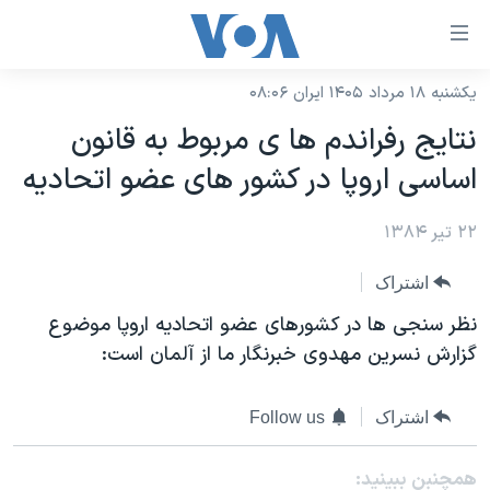
ینکهای
ابل
سترسی
یکشنبه ۱۸ مرداد ۱۴۰۵ ایران ۰۸:۰۶
خانه
هش
نتايج رفراندم ها ی مربوط به قانون
نسخه سبک وب‌سایت
ه
اساسی اروپا در کشور های عضو اتحاديه
حتوای
موضوع ها
صلی
۲۲ تیر ۱۳۸۴
برنامه های تلویزیونی
ایران
هش
جدول برنامه ها
ه
آمریکا
اشتراک
فحه
صفحه‌های ویژه
جهان
نظر سنجی ها در کشورهای عضو اتحاديه اروپا موضوع
صلی
فرکانس‌های صدای آمریکا
گزارش نسرين مهدوی خبرنگار ما از آلمان است:
ورزشی
جام جهانی ۲۰۲۶
هش
پخش رادیویی
ه
گزیده‌ها
عملیات خشم حماسی
اشتراک
Follow us
ستجو
۲۵۰سالگی آمریکا
ویژه برنامه‌ها
یادگیری زبان انگلیسی
ویدیوها
بایگانی برنامه‌های تلویزیونی
همچنبن ببینید: